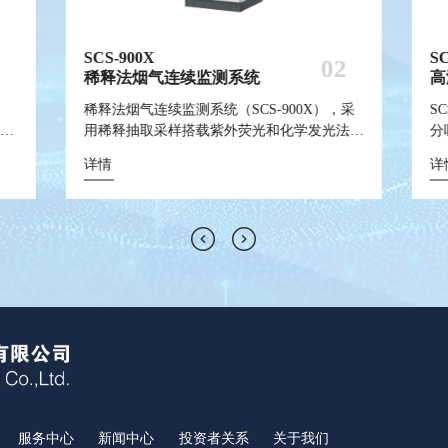
SCS-900X
AQMS-900
WQMS-900S
SCS-900M
SurfaceSeer S
SC
M
M
A
PT
1
1
1
1
1
02
02
02
02
02
稀释法烟气连续监测系统
环境空气质量连续自动监测系统
小型式水质自动监测系统
船舶碳排放在线计量监测系统
飞行时间二次离子质谱仪
高
高
水
大
质
监
测
智能
系统
术，
稀释法烟气连续监测系统（SCS-900X），采
AQMS-900环境空气质量连续自动监测系统适
雪迪龙自主研发WQMS-900S户外小型水质自
船舶碳排放在线计量监测系统 (SCS-900M)，
TOF-SIMS是一种非常灵敏的表面分析技术，
S
水
大
质
M
除尘
故障
动
核查
叠碰
用稀释抽取采样搭载紫外荧光和化学发光法气
用于各环境管理部门对环境空气质量监测的需
动监测系统，解决常规水质监测站建设周期
由碳排放计量监测系统、碳排放自动质控系
它通过一次离子束脉冲轰击样品表面，层叠碰
分
空
析
是
物
续在
的新
分。
分离
体分析仪，该系统可同时测量烟气中的SO₂、
求。该系统依据国家标准要求进行设计，主要
长、占地面积大、基建投入与运维成本高等弊
统、碳计量数据可信认证系统三部分组成。该
撞产生二次离子，根据二次离子飞行时间分离
式
定
可
在
详情
详情
详情
详情
详情
详
详
详
详
线
体浓
能化
为操
源
3
NOx等污染气体浓度和CO₂等温室气体。全程
应用于城市环境空气质量评价、厂界环境空气
端。该系统采用一体化设计，监测种类齐全，
系统采用高精度的非分散红外气体分析仪，实
不同质荷比离子，对被轰击的样品表面（1-3
N
集
G
(
详
P
线测
测数
全面
内的
热湿采样，可减少待测组分溶于水等带来的测
质量监控等。系统具有监测数据实时采集、传
占地面积小于2m²，方便移动，并配套完善的
时测量船舶CO₂排放量，并通过卫星链路将经
个原子层）进行分析，能够检测包括氢在内的
的
样
成
在
道
型，
现水
合物
量干扰，ppb级别分析仪，尤其适用于低浓
输、管理、分析与评估等功能。
自动控制系统与供电方案，实现远程监控、自
过可信认证的数据上传至管理部门。
全部元素及其同位素的信息，并能分析化合物
件
动
气
定
流速
追
度、高湿度的烟气环境条件下连续测量。
动故障报警、停电保护及来电自动恢复、监测
组分和分子构成。
的
质
N
高
集与
数据自动储存和上传等功能，替换传统的水站
和
。紫
建设模式。|| 能够满足城市内河水质监测的需
水和
求，实现准确、及时、全面地反映水质现状及
发展趋势，实时提供水质预警预报，为水环境
管理、污染源控制、环境规划等提供科学依
据。
服务中心
新闻中心
投资者关系
关于我们