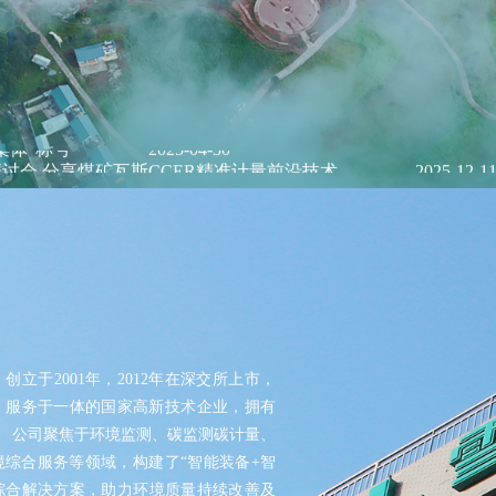
合作伙伴大奖
2022-03-06
—“中国纸业节能减排论坛”在福州成功召开
2023-11-15
半导体行业过程气体分析解决方案
ORTHODYNE气体分析仪
PT2000-矩阵式流量计
AQMS-900C-PM₁₀-颗粒物PM₁₀监测仪
AQMS-900TE-交通污染溯源在线监测系统
MODEL 9870-水质自动采样器
MODEL 2000-pH-水质在线自动监测仪
MODEL 1080-TCH-热导分析仪
DID500/600系列-色谱分析仪
IR8000-红外分析仪
El-TOF MS-台式飞行时间质谱仪
MODEL 3080PM-便携式β射线颗粒物监测仪
公司危险废物污染防治责任信息公开
2024-10-24
能化可信碳计量系统构建与应用
2025-04-22
氢能行业过程气体分析解决方案
分析小屋
CQCS-1000-烟气在线监测动态质控系统
T1100-紫外荧光法二氧化硫分析仪
MODEL 2000-五参数水质在线自动监测仪
MODEL 1080-EO-微量氧分析仪
TCD-500-热导检测器色谱仪
OPM8000-磁氧分析仪
普通/防爆型分析小屋
MS-200-便携式飞行时间质谱仪
MODEL 3080-便携式红外气体分析仪
新高地 雪迪龙立科学仪器创新潮头
2025-04-07
技术的突破与蜕变！
2025-08-04
T1100-H₂S-紫外荧光法硫化氢分析仪
MODEL 9001-叶绿素a水质在线自动监测仪
MODEL 1080-TM-微量水分析仪
DID/AR系列-氩离子化色谱仪-ppm
TCD8000-热导分析仪
MODEL 3080UV-便携式紫外气体分析仪
集体”称号
2025-04-30
讨会 分享煤矿瓦斯CCER精准计量前沿技术
2025-12-1
T1200-化学发光法氮氧化物分析仪
MODEL 9002-藻密度水质在线自动监测仪
FID系列-火焰离子化+甲烷转换器色谱仪-ppb-p
OZR8000-微量氧分析仪
MODEL 3080FT-便携式傅里叶红外气体分析仪
研究院揭牌 共性创新平台推动质谱产业协同发展
2025
份有限公司官方域名的声明
2025-10-09
T1200-NH₃-化学发光法氨气分析仪
FID系列-ORTHOPure HDID-ppt-ppb-ppm
THC8000-总碳氢分析仪
MODEL 3080GC-NMHC-便携式气相色谱仪
排放的稀释法烟气流量原位校准系统”
2025-05-30
账户管理系统” 解锁核电百亿碳资产
2025-06-03
T1200-NOy-NOy分析仪
AZ8000-微量氮分析仪
MODEL 3080Hg-便携式烟气汞分析仪
系统入选“北京市2025年首台（套）重大技术装备目录”
导体检测技术自主可控
2025-07-21
T1300-气体滤波相关红外吸收法一氧化碳分析
MODEL 3080OU-便携式恶臭分析仪
大召开 雪迪龙分享“环境监测数智化应用方案”
2025-07-2
迪龙支撑污染防治攻坚再创佳绩
2025-08-07
T1400-紫外吸收法臭氧分析仪
SDL 205-标准气发生器
产化项目正式启动，开启高端分析仪器自主创新新篇章
2025
立于2001年，2012年在深交所上市，
境技术进步一等奖
2026-03-12
T1700-动态校准仪
手持式和便携式X射线荧光光谱仪
业专精特新百强”
2025-09-22
、服务于一体的国家高新技术企业，拥有
展大会召开 雪迪龙双碳和质谱技术驱动化工园区高质量发展
量、
M1001-零气发生器
测与预警技术研讨会 展示环境监测数智化创新成果
20
综合服务等领域，构建了“智能装备+智
推进会 智慧监测方案引关注
2025-09-29
综合解决方案，助力环境质量持续改善及
龙首台飞行时间二次离子质谱仪成功中标
2026-01-06