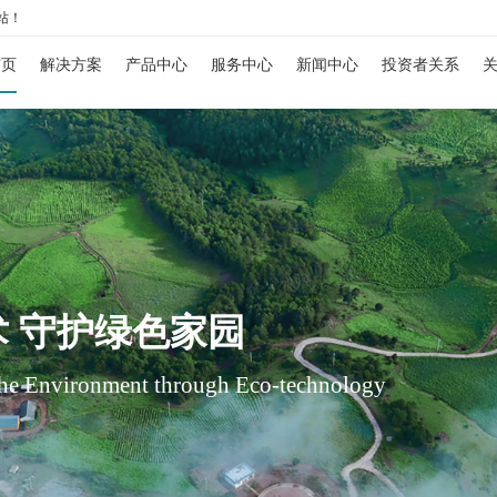
18
17
站！
北京雪迪龙科技股份有限公司
习近平：民营经济发展前景广
首页
解决方案
产品中心
服务中心
新闻中心
投资者关系
公司宣传片
2025-02
2023-04
染源行业解决方案
污染源监测
运维服务
企业动态
公司公告
企业
火电行业环保监测解决方案
超低排放监测系统
SCS-900/900C- 红外法烟气连续监测系统
10
一图读懂《温室气体产品碳足迹
境质量改善解决方案
大气环境监测
环境咨询服务
行业动态
投资者保护
资质
钢铁行业环保监测解决方案
环境空气质量监测解决方案
VOCs监测系统
大气标准站
SCS-900UV/NU-紫外法烟气连续监测系统
SCS-900VIII-VOCs排放连续监测系统
AQMS-900AI-数智化环境空气质量自动监测站
2024-09
境质量改善解决方案
水环境监测
检测服务
多媒体中心
股价行情
联系
垃圾焚烧环保监测解决方案
大气环境网格化监管解决方案
地表水环境质量提升综合解决方案
垃圾焚烧监测系统
大气网格化监测系统
地表水监测系统
SCS-900X-稀释法烟气连续监测系统
SCS-900FT-傅里叶红外法烟气连续监测系统
AQMS-900-环境空气质量连续自动监测系统
AQMS-1100-微型环境空气质量监测系统
WQMS-900AI-数智化水质在线监测系统
园区综合解决方案
智慧监测监管平台
售后服务
投资者问答
人才
污染源VOCs监测解决方案
环境空气VOCs监测解决方案
水体感官愉悦度指数评价解决方案
工业园区智慧环保解决方案
重金属监测系统
大气VOCs监测系统
污染源水质监测系统
大气污染防治决策支持平台
SCS-900S-高温气体在线监测系统
SCS-900DS-二噁英类自动采样系统
SCS-900Hg-烟气汞排放连续监测系统
AQMS-900S-小型环境空气质量自动监测系统
AQMS-900C-PM₂.₅-户外型颗粒物PM₂.₅自动
AQMS-900VI/VII-环境空气非甲烷总烃在线
WQMS-900-固定式水质自动监测系统
WWMS-900AI-数智化污染源水质在线监测系
20
首届“双碳”科技创新与高质量
测碳计量解决方案
碳监测碳计量
大气污染防治管家服务解决方案
智慧化工园区解决方案
碳排放与温室气体监测解决方案
大气走航监测车
水质特征因子在线分析仪
水污染防治决策支持平台
碳排放监测系统
SCS-900CPM-抽取式激光前散射法粉尘仪
SCS-900HM-烟气重金属排放连续监测系统
AQMS-900CL-环境空气臭氧（化学发光法）
AQMS-900C-PM₁₀-户外型颗粒物PM₁₀自动监
AQMS-900VC-环境空气挥发性有机物在线监
MCS-900A-大气复合污染走航监测车
WQMS-900E-简易式水质自动监测系统
WWMS-900-污染源水质在线监测系统
MODEL 9880-水质生物综合毒性在线监测仪
SCS-900/900C GHG-智能碳排放在线计量监测
 守护绿色家园
2023-09
程分析行业解决方案
工业过程分析
大气颗粒物与光化学组分网监测解决方案
CCER项目监测数据联网综合解决方案
石化化工行业过程气体分析解决方案
城市环境应急指挥管理平台
温室气体监测系统
MODEL 6000系列色谱分析仪
PMS501-烟气（颗粒物）排放连续监测系统
MODEL 2430-高精度光散射法环境空气颗粒
MODEL 2130-扬尘在线监测系统
AQMS-900VF-环境空气甲醛在线监测系统
WQMS-900S-小型式水质自动监测系统
MODEL 9810-化学需氧量（CODcr）水质在
WQMS-900HM-水中多参数重金属（XRF）
SCS-900M-船舶碳排放在线计量监测系统
AQMS-900GHG-大气温室气体监测系统
MODEL 6000Ex-防爆工业气相色谱仪
the Environment through Eco-technology
科学仪器
水泥建材行业过程气体分析解决方案
智能环境综合监控平台
碳计量数据管理系统
MODEL 1080系列气体分析仪
飞行时间二次离子质谱仪
MODEL 2030-原位式激光颗粒物监测仪
SDL 1006-颗粒物全流程校验系统
AQMS-1100OU-恶臭自动监测系统
AQMS-900TOFMS-多通道飞行时间质谱在线
WQMS-900F-浮标式水质自动监测系统
MODEL 9820-氨氮水质在线自动监测仪
AQMS-1100GHG-微型温室气体监测仪
MODEL 2051-数字可信认证终端
MODEL 6000-色谱分析仪
MODEL 1080-红外分析仪
SurfaceSeer I-飞行时间二次离子质谱仪
钢铁冶金行业过程气体分析解决方案
区县智慧环保平台
碳监测碳计量管理平台
MODEL 4030系列激光分析仪
飞行时间质谱仪
MODEL 2010 -温压流一体化测量仪
AQMS-900HM-环境空气颗粒物元素成分自动
MODEL 2630-II-环境噪声自动监测仪
WCS-900W-水质移动监测系统
MODEL 9840-总磷水质在线自动监测仪
T1320-气体滤波相关红外吸收法二氧化碳分析
MODEL 2052-碳排放计量数据管理终端
碳账户管理平台
MODEL 1080-UV-紫外分析仪
MODEL 4030Ex-激光气体分析仪
SurfaceSeer S-飞行时间二次离子质谱仪
PTR-TOF 4000-质子转移反应飞行时间质谱仪
26中国国际环保展
2026-05-19
引领推进产业经济发展
2022-04-06
空分特气行业过程气体分析解决方案
园区安全环保应急一体化监管平台
ORTHODYNE色谱分析仪
便携式分析仪
MODEL 2010S-插入式超声波流量计
AQMS-900C-PM₂.₅-颗粒物PM₂.₅监测仪
MODEL 2630-环境噪声自动监测仪
MODEL 9811-高锰酸盐指数水质在线自动监测
MODEL 9850-总氮水质在线自动监测仪
KYS-2000-CCER项目碳计量专用智能数据管
CCER碳减排量核算系统
MODEL 1080-PO-磁氧分析仪
FID500/600系列-色谱分析仪
PTR-TOF 4000c-质子转移反应飞行时间质谱仪
MODEL 3080GC-MS II-便携式气相色谱质谱