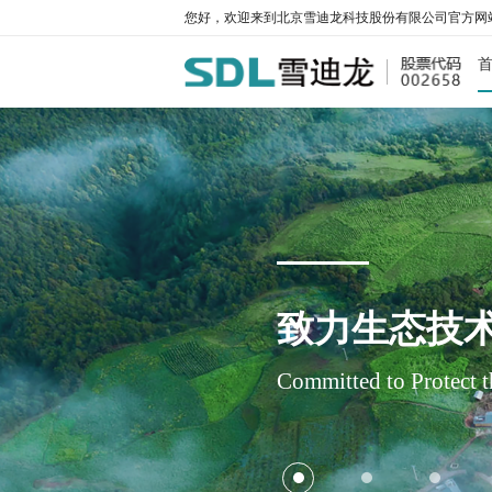
您好，欢迎来到北京雪迪龙科技股份有限公司官方网
污
大气环
水环
工业
碳监
致力生态技术
工业过
Committed to Protect 
雪迪龙邀您相约北京·20
开展联学联建 共话党建