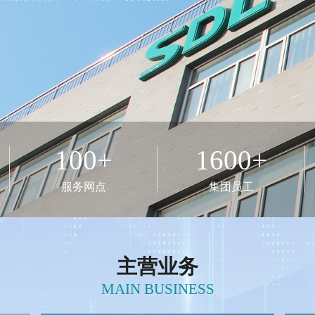
围工信部重大环保技术装备创新任务揭榜挂帅名单
2026-
雪迪龙助力各地持续打好污染防治攻坚战
2026-03-10
教育部科学研究优秀成果奖！
2026-01-15
系统入选“北京市首台（套）重大技术装备目录”
2025-
测机构出席合作框架洽谈会的函
2026-04-10
计量专用智能数据管理系统”通过专家技术评审
2026-05-12
解决方案 助力航运低碳转型
2026-05-06
参加2026中关村论坛
2026-03-31
多地完成HJ 212-2025升级改造和规范联网
2026-03-2
布，雪迪龙便携GC-MS可满足污染源废气中30种VOCs测定需求
100+
1600+
26中国国际环保展
2026-05-19
引领推进产业经济发展
2022-04-06
服务网点
集团员工
主营业务
MAIN BUSINESS