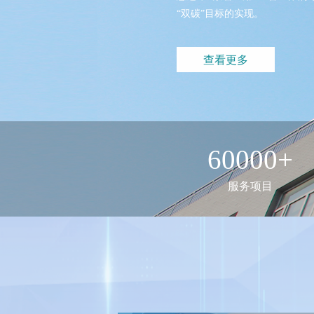
雪迪龙两项技术装备入
“双碳”目标的实现。
空气质量新标准实施，
雪迪龙荣获2025年度
雪迪龙颗粒物全流程校验
查看更多
关于邀请第三方环境检
雪迪龙“CCER项目碳
雪迪龙航运碳监管数智化
雪迪龙子公司KORE受邀
新标高效落地！雪迪龙助力
HJ 1458—2026发
60000+
雪迪龙邀您相约北京·20
开展联学联建 共话党建
服务项目