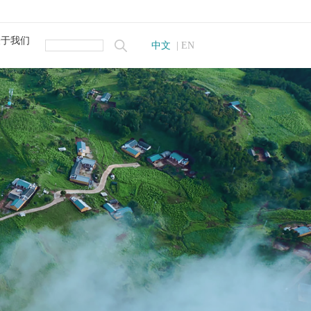
宣传片
阔大有可为 民营企业和民营企业家大显身手正当其时
关于我们
中文
|
EN
简介
 量化要求和指南》
荣誉
我们
招聘
监测系统
监测系统
统
发展学术交流大会成功举办
自动监测系统
测系统
测系统
系统
物监测仪
线自动监测仪
在线监测系统
监测系统
监测系统
仪
仪
理系统
联用仪