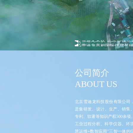
雪迪龙荣获西门子年度
“2023中国造纸周”—
北京华准检测技术有限
雪迪龙分享钢铁行业智
北京打造高端科学仪器创
深耕30载，KORE质谱
雪迪龙荣获“北京市模范
雪迪龙亮相国际煤层气研
北京怀柔科学城质谱技术
关于北京雪迪龙科技股
雪迪龙联合发布“用于碳
雪迪龙参与研发“核电碳
公司简介
雪迪龙高温气体在线监测
雪迪龙携手多方推进半
ABOUT US
2025年科学技术年会盛
精准治污+科学治污，雪
雪迪龙TOF-SIMS国
北京雪迪龙科技股份有限公司，创
雪迪龙研发成果荣获环
雪迪龙入选“北京民营企
是集研发、设计、生产、销售
2025中国化工园区发
专利、软著等知识产权500余项。 公司聚焦于环境监测、碳监测碳计
雪迪龙亮相第五届环境监
工业过程分析、科学仪器、环境
雪迪龙亮相水泥超低排放
慧运维+数智应用”三智一体的
国产质谱新突破！雪迪