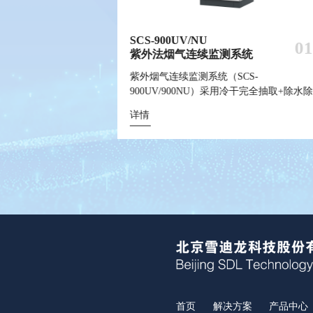
SCS-900UV/NU
AQMS-900AI
WQMS-900AI
SCS-900/900C GHG
SurfaceSeer I
G 碳排放连续
08
11
10
0
0
0
0
0
08
06
监测系统
车
RF）在线
紫外法烟气连续监测系统
数智化环境空气质量自动监测站
数智化水质在线监测系统
智能碳排放在线计量监测系统
飞行时间二次离子质谱仪
统（SCS-
染走航监测车搭载大气
实现标准气体按比例稀
紫外烟气连续监测系统（SCS-
AQMS-900AI数智化环境空气质量自动监
数智化水质在线监测系统是基于高效感知
SCS-900C GHG 智能碳排放在线计量监测
TOF-SIMS是一种非常灵敏的表面分析技
00/900C GHG）
在线监测系统利用水
湿抽取式采样，采用芬
TR-TOF-MS、环
标气，预设体积浓度
900UV/900NU）采用冷干完全抽取+除水
站，深度融合智能质控、自动核查校准、
监测和视频AI识别技术实现常规九参数自
包含碳排放在线监测设备、质控单元、碳
它通过一次离子束脉冲轰击样品表面，层
水除尘预处理系统，
伴热管线传输至负载
技术与简单可靠的高温
统、环境空气质量监
可连续发生不易存放
预处理系统，结合紫外法气体分析仪，连
自诊断、智慧动环与AI智能监控等关键技
核查、自动校准、智能质控以及无人巡检
参数采集仪、企业端碳排放监控平台四部
撞产生二次离子，根据二次离子飞行时间
气体分析仪，连续在
详情
详情
详情
详情
详情
光谱技术实现同步连
该系统可同时快速测
雷达、气象仪、视频
HCl，HF，HgCl₂
线测量烟气中的SO₂、NO、NO₂等污染气
术，构建了实时化、网络化、自动化与智
型水站。系统有效减少水站运维过程中人
符合计量规范和环保认证要求，具有可溯
不同质荷比离子，对被轰击的样品表面（1-
4 、N2O等温室气
金属元素。线性范围
₂、CO、HCI、
两种测量模式，实现
0%，其他标气由试
度，可通过增加非分散红外模块，连续在
的空气质量监测及运维质控体系，实现监
作，提高水站运维精细化程度，配合功能
性。
个原子层）进行分析，能够检测包括氢在
2 等气体浓度及烟气
水、饮用水源地、工
CO₂、CH₄、
连续监测、走航溯源
量烟气中的CO₂、CH₄ 、N₂O等温室气体浓
据质量的显著提升，推动运维向自动化转
的信息管理平台，大大提高运维效率，实
全部元素及其同位素的信息，并能分析化
或流量、湿度、含氧
中多种重金属的监
室气体。全程高温采样，
出色的机动性、配置
度，同时可监测烟气参数（温度、压力、
有效降低人工成本，保障数据全程留痕可
站运行工作的提质增效。
组分和分子构成。
传输装置将监测数据
度、腐蚀性强、气体
应用越来越发挥出优
或流量、湿度、含氧量等），通过数据采
溯，全面提升风险防控能力。
及特殊过程气体检
传输装置将监测数据上传至环境管理部门
外吸收法对气态污染物进行分析，避免了
粉尘以及碳氢化合物对分析仪的干扰。
首页
解决方案
产品中心