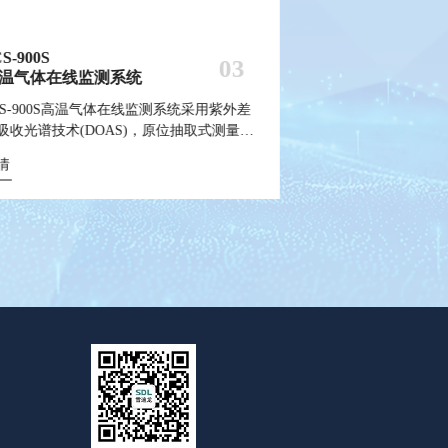
S-900S
ODEL 2430
ODEL 9870
QMS-900GHG
R-TOF 4000
SCS-900CPM
SDL 1006
WWMS-900AI
AQMS-1100GHG
PTR-TOF 4000c
03
03
03
03
03
温气体在线监测系统
精度光散射法环境空气颗粒物
质自动采样器
气温室气体监测系统
子转移反应飞行时间质谱仪
抽取式激光前散
颗粒物全流程校
数智化污染源水
微型温室气体监
质子转移反应飞
测仪
CS-900S高温气体在线监测系统采用紫外差
质自动采样器采用蠕动泵将采样瓶中水样排
气温室气体监测系统是雪迪龙在多年气体分
子转移反应飞行时间质谱仪(PTR-TOFMS)
抽取式激光前散射法
SDL 1006颗粒
数智化污染源水质
AQMS-1100G
质子转移反应飞行时间
ODEL 2430型高精度光散射法环境空气颗粒
吸收光谱技术(DOAS)，原位抽取式测量方
，然后通过水样采集装置将定量水样采到指
领域积累的丰富经验基础上自主研发而成，
通过将质子转移离子源和飞行时间质谱结合
900CPM），采
化和旋风干燥的原
企业对污染源水质
单光束双波段非分散
是通过将质子转移
监测仪，采用单颗粒光散射原理，可实时在
，可快速同时测量烟气中的SO₂、NO、
的采样瓶中并密封，从而完成水样的自动采
根据不同应用和监测气体选择 GC-FID、
一起，能对痕量挥发性有机物
测量原理，用于监
径、浓度和组分的颗
系统根据国家技术规范
气中CO₂浓度的自
在一起，能对痕量
情
情
情
情
详情
详情
详情
详情
详情
监测环境空气中TSP、PM₁₀、PM₄、
O₂、NH₃、O₂、湿度等特征组分，独特设计
。仪器可接受现场工控机控制，实现自动留
C-DID、气体滤波相关红外法等技术，技术
VOCS/SVOCs)实现在线检测的新兴技术，可
粒物的浓度。
于TSP、PM₁₀、P
标准进行设计，由
价比和性能的温室
(VOCS/SVOC
情
M₂.₅、PM₁和PMcoarse质量浓度，以及72通
气体池及光路结构，高灵敏度进口核心部
、自动排空水样、自动密封瓶口。是水质自
熟可靠，选择灵活，可监测环境空气中温室
数秒内对pptv量级的VOCs/SVOCs进行定性
备的校准质控，同
样单元、水污染源
在数秒内对pptv量级
颗粒物数浓度粒径分布。
，保证了仪器的可靠性、稳定性、测量结果
监测系统必要组成部分，具有环境监测仪器
体和污染气体CO₂、CH₄、N₂O、CO和
量，具有响应速度快、无需前处理、灵敏度
离子组分在线分析
元以及相应的建筑
定量，具有响应速
精准性。
量监督检验中心出具的仪器适用性检测报告
MHC等。
和检出限低等优点。
仪、碳组分(OC/E
数据实时采集、传
高和检出限低等优
中环协认证中心颁布的CCEP证书。
和质控。该系统具
警等功能。
准确、精密度高、