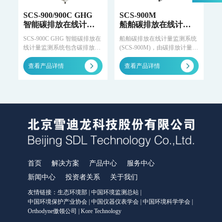
WWMS-900AI-数智化污染源水质在线监测系统
WWMS-900-污染源水质在线监测系统
SCS-900/900C GHG
SCS-900M
智能碳排放在线计量
船舶碳排放在线计量
MODEL 9810-化学需氧量（CODcr）水质在线自动监测仪
监测系统
监测系统
MODEL 9820-氨氮水质在线自动监测仪
SCS-900C GHG 智能碳排放在
船舶碳排放在线计量监测系统
MODEL 9840-总磷水质在线自动监测仪
线计量监测系统包含碳排放在
(SCS-900M)，由碳排放计量监
线监测设备、质控单元、碳核
测系统、碳排放自动质控系
MODEL 9850-总氮水质在线自动监测仪
查参数采集仪、企业端碳排放
统、碳计量数据可信认证系统
查看产品详情
查看产品详情
MODEL 2000-pH-水质在线自动监测仪
监控平台四部分。符合计量规
三部分组成。该系统采用高精
水质特征因子在线分析仪
范和环保认证要求，具有可溯
度的非分散红外气体分析仪，
源性。
实时测量船舶CO₂排放量，并
MODEL 9880-水质生物综合毒性在线监测仪
通过卫星链路将经过可信认证
WQMS-900HM-水中多参数重金属（XRF）在线监测系统
的数据上传至管理部门。
智慧监测监管平台
大气污染防治决策支持平台
水污染防治决策支持平台
首页
解决方案
产品中心
服务中心
城市环境应急指挥管理平台
智能环境综合监控平台
新闻中心
投资者关系
关于我们
区县智慧环保平台
友情链接：
生态环境部
|
中国环境监测总站
|
园区安全环保应急一体化监管平台
中国环境保护产业协会
|
中国仪器仪表学会
|
中国环境科学学会
|
Orthodyne傲领公司
|
Kore Technology
碳监测碳计量