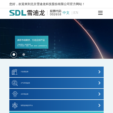
AQMS-900CL-环境空气臭氧（化学发光法）自动监测系统
您好，欢迎来到北京雪迪龙科技股份有限公司官方网站！
MODEL 2430-高精度光散射法环境空气颗粒物监测仪
SDL 1006-颗粒物全流程校验系统
中文
|
EN
AQMS-900HM-环境空气颗粒物元素成分自动监测系统
AQMS-900C-PM₂.₅-颗粒物PM₂.₅监测仪
AQMS-900C-PM₁₀-颗粒物PM₁₀监测仪
T1100-紫外荧光法二氧化硫分析仪
T1100-H₂S-紫外荧光法硫化氢分析仪
T1200-化学发光法氮氧化物分析仪
T1200-NH₃-化学发光法氨气分析仪
T1200-NOy-NOy分析仪
T1300-气体滤波相关红外吸收法一氧化碳分析仪
T1400-紫外吸收法臭氧分析仪
T1700-动态校准仪
M1001-零气发生器
大气网格化监测系统
AQMS-1100-微型环境空气质量监测系统
AQMS-900C-PM₂.₅-户外型颗粒物PM₂.₅自动监测系统
污染源监测
AQMS-900C-PM₁₀-户外型颗粒物PM₁₀自动监测系统
超低排放监测系统
MODEL 2130-扬尘在线监测系统
AQMS-1100OU-恶臭自动监测系统
大气环境监测
MODEL 2630-II-环境噪声自动监测仪
VOCs监测系统
大气标准站
MODEL 2630-环境噪声自动监测仪
水环境监测
AQMS-900TE-交通污染溯源在线监测系统
垃圾焚烧监测系统
大气网格化监测系统
地表水监测系统
大气VOCs监测系统
智慧监测监管平台
重金属监测系统
大气VOCs监测系统
AQMS-900VI/VII-环境空气非甲烷总烃在线监测系统
污染源水质监测系统