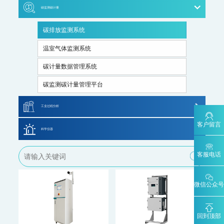
AQMS-900VC-环境空气挥发性有机物在线监测系统
碳监测碳计量
大气走航监测车
水质特征因子在线分析仪
AQMS-900VF-环境空气甲醛在线监测系统
碳排放监测系统
AQMS-900TOFMS-多通道飞行时间质谱在线监测系统
大气走航监测车
温室气体监测系统
MCS-900A-大气复合污染走航监测车
碳计量数据管理系统
水环境监测
地表水监测系统
碳监测碳计量管理平台
WQMS-900AI-数智化水质在线监测系统
工业过程分析
WQMS-900-固定式水质自动监测系统
WQMS-900E-简易式水质自动监测系统
客户留言
MODEL 6000系列色谱分析仪
科学仪器
WQMS-900S-小型式水质自动监测系统
MODEL 1080系列气体分析仪
WQMS-900F-浮标式水质自动监测系统
WCS-900W-水质移动监测系统
飞行时间二次离子质谱仪
客服电话
MODEL 9811-高锰酸盐指数水质在线自动监测仪
MODEL 4030系列激光分析仪
MODEL 9870-水质自动采样器
飞行时间质谱仪
MODEL 2000-五参数水质在线自动监测仪
ORTHODYNE色谱分析仪
微信公众号
便携式分析仪
MODEL 9001-叶绿素a水质在线自动监测仪
ORTHODYNE气体分析仪
MODEL 9002-藻密度水质在线自动监测仪
污染源水质监测系统
回到顶部
分析小屋