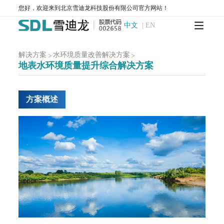
您好，欢迎来到北京雪迪龙科技股份有限公司官方网站！
MODEL 3080UV-便携式紫外气体分析仪
MODEL 3080FT-便携式傅里叶红外气体分析仪
中文
|
EN
MODEL 3080GC-NMHC-便携式气相色谱仪
MODEL 3080Hg-便携式烟气汞分析仪
MODEL 3080OU-便携式恶臭分析仪
SDL 205-标准气发生器
解决方案
水环境质量改善解决方案
>
>
地表水环境质量提升综合解决方案
手持式和便携式X射线荧光光谱仪
服务中心
方案概述
运维服务
环境咨询服务
检测服务
售后服务
新闻中心
企业动态
行业动态