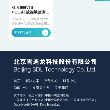
WWMS-900AI-数智化污染源水质在线监测系统
WWMS-900-污染源水质在线监测系统
SCS-900VIII
VOCs排放连续监测系
MODEL 9810-化学需氧量（CODcr）水质在线自动监测仪
统
MODEL 9820-氨氮水质在线自动监测仪
SCS-900VIII污染源废气挥发
MODEL 9840-总磷水质在线自动监测仪
性有机物在线监测系统采用全
程高温抽取式采样方法结合色
MODEL 9850-总氮水质在线自动监测仪
谱分析技术，自动监测污染源
查看产品详情
MODEL 2000-pH-水质在线自动监测仪
废气中的非甲烷总烃、特征
水质特征因子在线分析仪
VOCs组分浓度及废气参数
（烟温、压力、流速、湿度、
MODEL 9880-水质生物综合毒性在线监测仪
氧气），并将测量数据上传至
WQMS-900HM-水中多参数重金属（XRF）在线监测系统
环境管理部门。依托雪迪龙多
年在工业过程及环境监测领域
智慧监测监管平台
的行业经验，根据不同工艺条
件进行灵活配置，满足用户的
大气污染防治决策支持平台
需求，系统性价比高、稳定可
水污染防治决策支持平台
靠、维护量低。
首页
解决方案
产品中心
服务中心
城市环境应急指挥管理平台
智能环境综合监控平台
新闻中心
投资者关系
关于我们
区县智慧环保平台
友情链接：
生态环境部
|
中国环境监测总站
|
园区安全环保应急一体化监管平台
中国环境保护产业协会
|
中国仪器仪表学会
|
中国环境科学学会
|
Orthodyne傲领公司
|
Kore Technology
碳监测碳计量