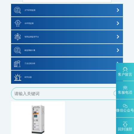
AQMS-900VC-环境空气挥发性有机物在线监测系统
大气环境监测
AQMS-900VF-环境空气甲醛在线监测系统
AQMS-900TOFMS-多通道飞行时间质谱在线监测系统
大气标准站
水环境监测
大气走航监测车
MCS-900A-大气复合污染走航监测车
大气网格化监测系统
地表水监测系统
智慧监测监管平台
水环境监测
大气VOCs监测系统
污染源水质监测系统
地表水监测系统
碳监测碳计量
大气走航监测车
水质特征因子在线分析仪
WQMS-900AI-数智化水质在线监测系统
碳排放监测系统
工业过程分析
WQMS-900-固定式水质自动监测系统
温室气体监测系统
WQMS-900E-简易式水质自动监测系统
客户留言
MODEL 6000系列色谱分析仪
科学仪器
WQMS-900S-小型式水质自动监测系统
碳计量数据管理系统
MODEL 1080系列气体分析仪
WQMS-900F-浮标式水质自动监测系统
WCS-900W-水质移动监测系统
飞行时间二次离子质谱仪
客服电话
MODEL 9811-高锰酸盐指数水质在线自动监测仪
碳监测碳计量管理平台
MODEL 4030系列激光分析仪
MODEL 9870-水质自动采样器
飞行时间质谱仪
MODEL 2000-五参数水质在线自动监测仪
ORTHODYNE色谱分析仪
微信公众号
便携式分析仪
MODEL 9001-叶绿素a水质在线自动监测仪
ORTHODYNE气体分析仪
MODEL 9002-藻密度水质在线自动监测仪
污染源水质监测系统
回到顶部
分析小屋