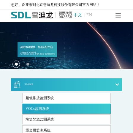
AQMS-900CL-环境空气臭氧（化学发光法）自动监测系统
您好，欢迎来到北京雪迪龙科技股份有限公司官方网站！
MODEL 2430-高精度光散射法环境空气颗粒物监测仪
SDL 1006-颗粒物全流程校验系统
中文
|
EN
AQMS-900HM-环境空气颗粒物元素成分自动监测系统
AQMS-900C-PM₂.₅-颗粒物PM₂.₅监测仪
AQMS-900C-PM₁₀-颗粒物PM₁₀监测仪
T1100-紫外荧光法二氧化硫分析仪
T1100-H₂S-紫外荧光法硫化氢分析仪
T1200-化学发光法氮氧化物分析仪
T1200-NH₃-化学发光法氨气分析仪
T1200-NOy-NOy分析仪
T1300-气体滤波相关红外吸收法一氧化碳分析仪
T1400-紫外吸收法臭氧分析仪
T1700-动态校准仪
M1001-零气发生器
大气网格化监测系统
AQMS-1100-微型环境空气质量监测系统
AQMS-900C-PM₂.₅-户外型颗粒物PM₂.₅自动监测系统
污染源监测
AQMS-900C-PM₁₀-户外型颗粒物PM₁₀自动监测系统
MODEL 2130-扬尘在线监测系统
AQMS-1100OU-恶臭自动监测系统
超低排放监测系统
MODEL 2630-II-环境噪声自动监测仪
VOCs监测系统
MODEL 2630-环境噪声自动监测仪
AQMS-900TE-交通污染溯源在线监测系统
垃圾焚烧监测系统
大气VOCs监测系统
重金属监测系统
AQMS-900VI/VII-环境空气非甲烷总烃在线监测系统