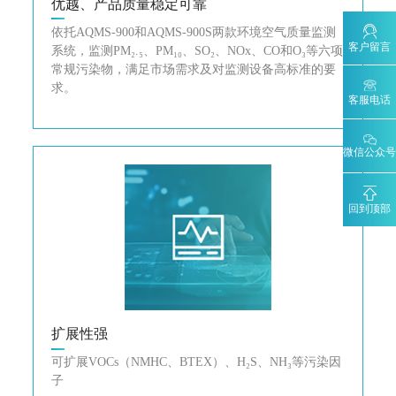
优越、产品质量稳定可靠
依托AQMS-900和AQMS-900S两款环境空气质量监测
客户留言
系统，监测PM₂.₅、PM₁₀、SO₂、NOx、CO和O₃等六项
常规污染物，满足市场需求及对监测设备高标准的要
求。
客服电话
微信公众号
回到顶部
扩展性强
可扩展VOCs（NMHC、BTEX）、H₂S、NH₃等污染因
子