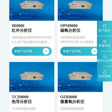
MODEL 2051-数字可信认证终端
MODEL 2052-碳排放计量数据管理终端
KYS-2000-CCER项目碳计量专用智能数据管理系统
碳监测碳计量管理平台
IR8000
OPM8000
碳账户管理平台
CCER碳减排量核算系统
红外分析仪
磁氧分析仪
客户留言
工业过程分析
IR8000是比利时ORTHODYNE
OPM8000是比利时
S.A.生产的在线红外分析仪，
ORTHODYNE S.A.研发生产
MODEL 6000系列色谱分析仪
客服电话
配置高精度红外检测器，可用
的在线磁氧分析仪，采用顺磁
MODEL 6000Ex-防爆工业气相色谱仪
MODEL 6000-色谱分析仪
于测量空气/氩气/氧气/氮气中
氧气检测技术，具有可靠的重
查看产品详情
查看产品详情
MODEL 1080系列气体分析仪
的N₂O、CO、CO₂等气体。
复性和精确性，适用于精确控
制过程工艺的氧气分析。
微信公众号
MODEL 1080-红外分析仪
MODEL 1080-UV-紫外分析仪
MODEL 1080-PO-磁氧分析仪
MODEL 1080-TCH-热导分析仪
MODEL 1080-EO-微量氧分析仪
MODEL 1080-TM-微量水分析仪
回到顶部
MODEL 4030系列激光分析仪
MODEL 4030Ex-激光气体分析仪
ORTHODYNE色谱分析仪
TCD8000
OZR8000
FID500/600系列-色谱分析仪
DID500/600系列-色谱分析仪
热导分析仪
微量氧分析仪
TCD-500-热导检测器色谱仪
DID/AR系列-氩离子化色谱仪-ppm
TCD8000是比利时
OZR8000是比利时
FID系列-火焰离子化+甲烷转换器色谱仪-ppb-ppm