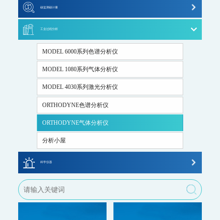
碳监测碳计量
WQMS-900HM-水中多参数重金属（XRF）在线监测系统
大气走航监测车
水质特征因子在线分析仪
碳排放监测系统
智慧监测监管平台
工业过程分析
温室气体监测系统
大气污染防治决策支持平台
MODEL 6000系列色谱分析仪
水污染防治决策支持平台
碳计量数据管理系统
城市环境应急指挥管理平台
MODEL 1080系列气体分析仪
智能环境综合监控平台
碳监测碳计量管理平台
MODEL 4030系列激光分析仪
区县智慧环保平台
园区安全环保应急一体化监管平台
ORTHODYNE色谱分析仪
碳监测碳计量
ORTHODYNE气体分析仪
碳排放监测系统
分析小屋
SCS-900/900C GHG-智能碳排放在线计量监测系统
SCS-900M-船舶碳排放在线计量监测系统
科学仪器
温室气体监测系统
飞行时间二次离子质谱仪
AQMS-900GHG-大气温室气体监测系统
AQMS-1100GHG-微型温室气体监测仪
飞行时间质谱仪
T1320-气体滤波相关红外吸收法二氧化碳分析仪
碳计量数据管理系统
便携式分析仪