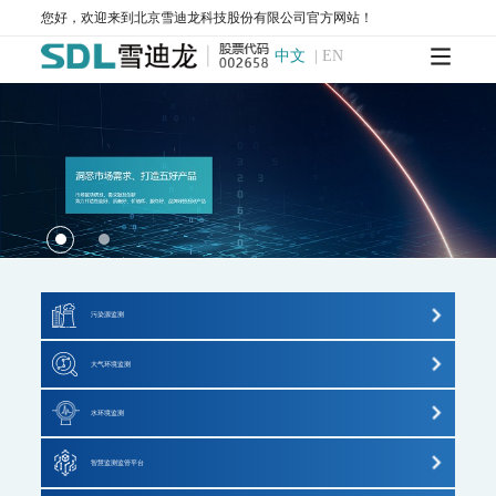
WQMS-900AI-数智化水质在线监测系统
您好，欢迎来到北京雪迪龙科技股份有限公司官方网站！
WQMS-900-固定式水质自动监测系统
中文
|
EN
WQMS-900E-简易式水质自动监测系统
WQMS-900S-小型式水质自动监测系统
WQMS-900F-浮标式水质自动监测系统
WCS-900W-水质移动监测系统
MODEL 9811-高锰酸盐指数水质在线自动监测仪
MODEL 9870-水质自动采样器
MODEL 2000-五参数水质在线自动监测仪
MODEL 9001-叶绿素a水质在线自动监测仪
MODEL 9002-藻密度水质在线自动监测仪
污染源水质监测系统
WWMS-900AI-数智化污染源水质在线监测系统
WWMS-900-污染源水质在线监测系统
污染源监测
MODEL 9810-化学需氧量（CODcr）水质在线自动监测仪
超低排放监测系统
MODEL 9820-氨氮水质在线自动监测仪
大气环境监测
MODEL 9840-总磷水质在线自动监测仪
VOCs监测系统
大气标准站
MODEL 9850-总氮水质在线自动监测仪
水环境监测
MODEL 2000-pH-水质在线自动监测仪
垃圾焚烧监测系统
大气网格化监测系统
地表水监测系统
水质特征因子在线分析仪
智慧监测监管平台
重金属监测系统
大气VOCs监测系统
MODEL 9880-水质生物综合毒性在线监测仪
污染源水质监测系统