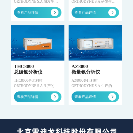
ORTHODYNE S.A.研发生产
ORTHODYNE S.A.研发生产
FID系列-ORTHOPure HDID-ppt-ppb-ppm
的热导分析仪，采用热导技术
的在线氧化锆分析仪，用于测
ORTHODYNE气体分析仪
在线检测二元混合气体的浓
量氮气、空气、氩气中的微量
查看产品详情
查看产品详情
度，适用于超过30种二元气体
氧含量。
IR8000-红外分析仪
OPM8000-磁氧分析仪
TCD8000-热导分析仪
的检测应用。
OZR8000-微量氧分析仪
THC8000-总碳氢分析仪
AZ8000-微量氮分析仪
分析小屋
普通/防爆型分析小屋
科学仪器
飞行时间二次离子质谱仪
THC8000
AZ8000
SurfaceSeer I-飞行时间二次离子质谱仪
总碳氢分析仪
微量氮分析仪
SurfaceSeer S-飞行时间二次离子质谱仪
飞行时间质谱仪
THC8000是比利时
AZ8000是比利时
ORTHODYNE S.A.生产的在
ORTHODYNE S.A.生产的在
PTR-TOF 4000-质子转移反应飞行时间质谱仪
线总碳氢分析仪，配置火焰离
线微量氮分析仪，配置等离子
子化（FID）检测器，用于测
化（PED）检测器，用于测量
PTR-TOF 4000c-质子转移反应飞行时间质谱仪
查看产品详情
查看产品详情
量氧气、空气、二氧化碳、
氩和氦中的微量氮含量。
El-TOF MS-台式飞行时间质谱仪
MS-200-便携式飞行时间质谱仪
氮、氩、氦和氢等气体中总碳
便携式分析仪
氢化合物（THC）的含量。
MODEL 3080GC-MS II-便携式气相色谱质谱联用仪
MODEL 3080PM-便携式β射线颗粒物监测仪
MODEL 3080-便携式红外气体分析仪