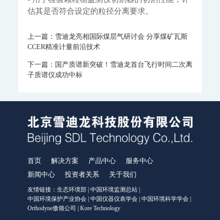
MODEL 1080-PO-磁氧分析仪
MODEL 1080-TCH-热导分析仪
估其是否符合设定的粒径分离要求。
MODEL 1080-EO-微量氧分析仪
MODEL 1080-TM-微量水分析仪
MODEL 4030系列激光分析仪
上一篇：雪迪龙亮相国际煤层气研讨会 分享煤矿瓦斯
MODEL 4030Ex-激光气体分析仪
CCER精准计量前沿技术
ORTHODYNE色谱分析仪
下一篇：国产质谱新突破！雪迪龙首台飞行时间二次离
FID500/600系列-色谱分析仪
DID500/600系列-色谱分析仪
子质谱仪成功中标
TCD-500-热导检测器色谱仪
DID/AR系列-氩离子化色谱仪-ppm
FID系列-火焰离子化+甲烷转换器色谱仪-ppb-ppm
FID系列-ORTHOPure HDID-ppt-ppb-ppm
ORTHODYNE气体分析仪
IR8000-红外分析仪
OPM8000-磁氧分析仪
TCD8000-热导分析仪
OZR8000-微量氧分析仪
THC8000-总碳氢分析仪
AZ8000-微量氮分析仪
分析小屋
首页
解决方案
产品中心
服务中心
普通/防爆型分析小屋
新闻中心
投资者关系
关于我们
科学仪器
友情链接：
生态环境部
|
中国环境监测总站
|
飞行时间二次离子质谱仪
中国环境保护产业协会
|
中国仪器仪表学会
|
中国环境科学学会
|
SurfaceSeer I-飞行时间二次离子质谱仪
Orthodyne傲领公司
|
Kore Technology
SurfaceSeer S-飞行时间二次离子质谱仪