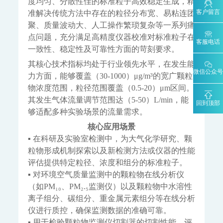
度均匀、分散性佳的标准粒子高效稳定生成，精
碳排放监测系统
客户留言
准解决传统方法中存在的粒径分布宽、易粘连团
SCS-900/900C GHG-智能碳排放在线计量监测系统
聚、质量波动大、人工操作繁琐复杂等一系列痛
SCS-900M-船舶碳排放在线计量监测系统
点问题，充分满足高精度仪器校准对标准粒子在
客服电话
温室气体监测系统
一致性、稳定性及可靠性方面的苛刻要求。
AQMS-900GHG-大气温室气体监测系统
其核心技术指标均处于行业领先水平，在发生能
AQMS-1100GHG-微型温室气体监测仪
微信公众号
力方面，能够覆盖（30-1000）μg/m³的宽广颗粒
T1320-气体滤波相关红外吸收法二氧化碳分析仪
物浓度范围，粒径范围覆盖（0.5-20）μm区间。
碳计量数据管理系统
其发生气体流量调节范围达（5-50）L/min，能
回到顶部
MODEL 2051-数字可信认证终端
够适配多种实验场景的流量需求。
MODEL 2052-碳排放计量数据管理终端
核心应用场景
KYS-2000-CCER项目碳计量专用智能数据管理系统
▪ 在科研及实验室检测中，为大气化学研究、颗
碳监测碳计量管理平台
粒物形成机制探索以及新检测方法或仪器的性能
碳账户管理平台
CCER碳减排量核算系统
评估提供特定粒径、浓度和组分的标准粒子。
工业过程分析
▪ 对环境空气质量监测中的颗粒物在线分析仪
MODEL 6000系列色谱分析仪
（如PM₁₀、PM₂.₅监测仪）以及颗粒物中水溶性
MODEL 6000Ex-防爆工业气相色谱仪
MODEL 6000-色谱分析仪
离子组分、碳组分、重金属元素组分等在线分析
MODEL 1080系列气体分析仪
仪进行质控，确保监测数据的准确可靠。
▪ 用于检验颗粒物监测仪切割器的切割性能，评
MODEL 1080-红外分析仪
MODEL 1080-UV-紫外分析仪