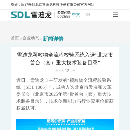
您好，欢迎来到北京雪迪龙科技股份有限公司官方网站！
AQMS-900VC-环境空气挥发性有机物在线监测系统
AQMS-900VF-环境空气甲醛在线监测系统
中文
|
EN
AQMS-900TOFMS-多通道飞行时间质谱在线监测系统
大气走航监测车
MCS-900A-大气复合污染走航监测车
首页
企业动态
新闻详情
>
>
水环境监测
地表水监测系统
雪迪龙颗粒物全流程校验系统入选“北京市
WQMS-900AI-数智化水质在线监测系统
首台（套）重大技术装备目录”
WQMS-900-固定式水质自动监测系统
2025-12-29
WQMS-900E-简易式水质自动监测系统
WQMS-900S-小型式水质自动监测系统
近日，雪迪龙自主研发的“颗粒物全流程校验系
WQMS-900F-浮标式水质自动监测系统
WCS-900W-水质移动监测系统
统（SDL 1006）”，成功入选北京市发展和改革
MODEL 9811-高锰酸盐指数水质在线自动监测仪
委员会《北京市2025年第4批首台（套）重大技
MODEL 9870-水质自动采样器
术装备目录》，技术创新能力与行业应用价值获
MODEL 2000-五参数水质在线自动监测仪
权威认可。
MODEL 9001-叶绿素a水质在线自动监测仪
MODEL 9002-藻密度水质在线自动监测仪
污染源水质监测系统