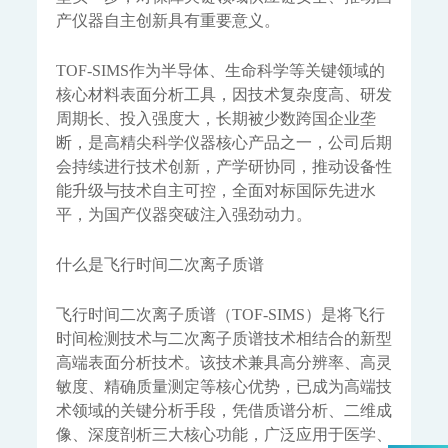
WWMS-900-污染源水质在线监测系统
产仪器自主创新具有重要意义。
MODEL 9810-化学需氧量（CODcr）水质在线自动监测仪
MODEL 9820-氨氮水质在线自动监测仪
TOF-SIMS作为半导体、生命科学等关键领域的
MODEL 9840-总磷水质在线自动监测仪
MODEL 9850-总氮水质在线自动监测仪
核心材料表面分析工具，因技术复杂度高、研发
MODEL 2000-pH-水质在线自动监测仪
周期长、投入强度大，长期被少数跨国企业垄
水质特征因子在线分析仪
断，是高精尖科学仪器核心产品之一，公司后期
会持续进行技术创新，产学研协同，推动设备性
MODEL 9880-水质生物综合毒性在线监测仪
能升级与技术自主可控，全面对标国际先进水
WQMS-900HM-水中多参数重金属（XRF）在线监测系统
平，为国产仪器突破注入强劲动力。
智慧监测监管平台
大气污染防治决策支持平台
什么是飞行时间二次离子质谱
水污染防治决策支持平台
城市环境应急指挥管理平台
飞行时间二次离子质谱（TOF-SIMS）是将飞行
智能环境综合监控平台
时间检测技术与二次离子质谱技术相结合的新型
区县智慧环保平台
高端表面分析技术。该技术兼具高分辨率、高灵
园区安全环保应急一体化监管平台
敏度、精确质量测定等核心优势，已成为高端技
术领域的关键分析手段，凭借质谱分析、二维成
碳监测碳计量
像、深度剖析三大核心功能，广泛应用于医学、
碳排放监测系统