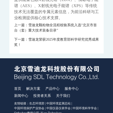
MODEL 1080-EO-微量氧分析仪
MODEL 1080-TM-微量水分析仪
谱（AES）、X射线光电子能谱（XPS）等传统
MODEL 4030系列激光分析仪
技术无法覆盖的专属元素信息，为前沿科研与工
MODEL 4030Ex-激光气体分析仪
业检测提供核心技术支撑。
ORTHODYNE色谱分析仪
上一篇：雪迪龙颗粒物全流程校验系统入选“北京市首
FID500/600系列-色谱分析仪
DID500/600系列-色谱分析仪
台（套）重大技术装备目录”
TCD-500-热导检测器色谱仪
DID/AR系列-氩离子化色谱仪-ppm
下一篇：雪迪龙荣获2025年度教育部科学研究优秀成果
FID系列-火焰离子化+甲烷转换器色谱仪-ppb-ppm
奖！
FID系列-ORTHOPure HDID-ppt-ppb-ppm
ORTHODYNE气体分析仪
IR8000-红外分析仪
OPM8000-磁氧分析仪
TCD8000-热导分析仪
OZR8000-微量氧分析仪
THC8000-总碳氢分析仪
AZ8000-微量氮分析仪
分析小屋
普通/防爆型分析小屋
科学仪器
首页
解决方案
产品中心
服务中心
飞行时间二次离子质谱仪
新闻中心
投资者关系
关于我们
SurfaceSeer I-飞行时间二次离子质谱仪
友情链接：
生态环境部
|
中国环境监测总站
|
SurfaceSeer S-飞行时间二次离子质谱仪
中国环境保护产业协会
|
中国仪器仪表学会
|
中国环境科学学会
|
飞行时间质谱仪