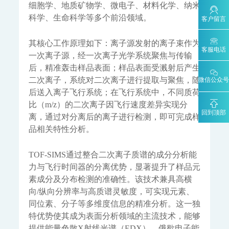
细胞学、地质矿物学、微电子、材料化学、纳米
SCS-900/900C GHG-智能碳排放在线计量监测系统
科学、生命科学等多个前沿领域。
客户留言
SCS-900M-船舶碳排放在线计量监测系统
温室气体监测系统
其核心工作原理如下：离子源发射的离子束作为
AQMS-900GHG-大气温室气体监测系统
客服电话
一次离子源，经一次离子光学系统聚焦与传输
AQMS-1100GHG-微型温室气体监测仪
后，精准轰击样品表面；样品表面受溅射后产生
T1320-气体滤波相关红外吸收法二氧化碳分析仪
二次离子，系统对二次离子进行提取与聚焦，随
微信公众号
碳计量数据管理系统
后送入离子飞行系统；在飞行系统中，不同质荷
MODEL 2051-数字可信认证终端
比（m/z）的二次离子因飞行速度差异实现分
MODEL 2052-碳排放计量数据管理终端
回到顶部
离，通过对分离后的离子进行检测，即可完成样
KYS-2000-CCER项目碳计量专用智能数据管理系统
品相关特性分析。
碳监测碳计量管理平台
碳账户管理平台
CCER碳减排量核算系统
TOF-SIMS通过整合二次离子质谱的成分分析能
工业过程分析
力与飞行时间器的分离优势，显著提升了样品元
MODEL 6000系列色谱分析仪
素成分及分布检测的准确性。该技术兼具高横
MODEL 6000Ex-防爆工业气相色谱仪
MODEL 6000-色谱分析仪
向/纵向分辨率与高质谱灵敏度，可实现元素、
MODEL 1080系列气体分析仪
同位素、分子等多维度信息的精准分析。这一独
MODEL 1080-红外分析仪
特优势使其成为表面分析领域的主流技术，能够
MODEL 1080-UV-紫外分析仪
MODEL 1080-PO-磁氧分析仪
MODEL 1080-TCH-热导分析仪
提供能量色散X射线光谱（EDX）、俄歇电子能