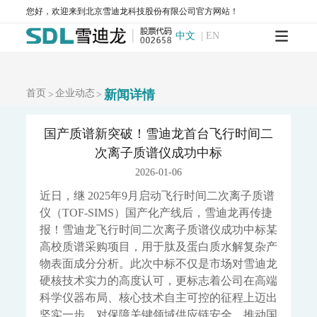
您好，欢迎来到北京雪迪龙科技股份有限公司官方网站！
AQMS-900VF-环境空气甲醛在线监测系统
AQMS-900TOFMS-多通道飞行时间质谱在线监测系统
中文
|
EN
大气走航监测车
MCS-900A-大气复合污染走航监测车
水环境监测
首页
企业动态
新闻详情
>
>
地表水监测系统
WQMS-900AI-数智化水质在线监测系统
国产质谱新突破！雪迪龙首台飞行时间二
WQMS-900-固定式水质自动监测系统
次离子质谱仪成功中标
WQMS-900E-简易式水质自动监测系统
WQMS-900S-小型式水质自动监测系统
2026-01-06
WQMS-900F-浮标式水质自动监测系统
WCS-900W-水质移动监测系统
近日，继 2025年9月启动飞行时间二次离子质谱
MODEL 9811-高锰酸盐指数水质在线自动监测仪
仪（TOF-SIMS）国产化产线后，雪迪龙再传捷
MODEL 9870-水质自动采样器
报！雪迪龙飞行时间二次离子质谱仪成功中标某
MODEL 2000-五参数水质在线自动监测仪
高校质谱采购项目，用于肽及蛋白质水解复杂产
MODEL 9001-叶绿素a水质在线自动监测仪
物表面成分分析。此次中标不仅是市场对雪迪龙
MODEL 9002-藻密度水质在线自动监测仪
硬核技术实力的高度认可，更标志着公司在高端
污染源水质监测系统
科学仪器布局、核心技术自主可控的征程上迈出
WWMS-900AI-数智化污染源水质在线监测系统
坚实一步，对保障关键领域供应链安全、推动国