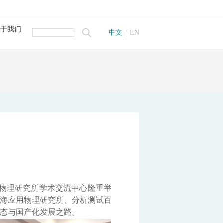
关于我们
中文
|
EN
简介
荣誉
我们
招聘
监测系统
监测系统
统
自动监测系统
测系统
测系统
系统
物监测仪
线自动监测仪
在线监测系统
监测系统
用物理研究所学术交流中心隆重举
海应用物理研究所、分析测试百
监测系统
仪
态与国产化发展之路。
仪
理系统
联用仪