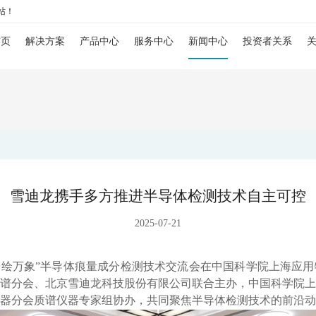
站！
首页
解决方案
产品中心
服务中心
新闻中心
投资者关系
染源行业解决方案
污染源监测
运维服务
企业动态
公司公告
企业
火电行业环保监测解决方案
超低排放监测系统
SCS-900/900C- 红外法烟气连续监测系统
境质量改善解决方案
大气环境监测
环境咨询服务
行业动态
投资者保护
资质
钢铁行业环保监测解决方案
环境空气质量监测解决方案
VOCs监测系统
大气标准站
SCS-900UV/NU-紫外法烟气连续监测系统
SCS-900VIII-VOCs排放连续监测系统
AQMS-900AI-数智化环境空气质量自动监测站
境质量改善解决方案
水环境监测
检测服务
多媒体中心
股价行情
联系
垃圾焚烧环保监测解决方案
大气环境网格化监管解决方案
地表水环境质量提升综合解决方案
垃圾焚烧监测系统
大气网格化监测系统
地表水监测系统
SCS-900X-稀释法烟气连续监测系统
SCS-900FT-傅里叶红外法烟气连续监测系统
AQMS-900-环境空气质量连续自动监测系统
AQMS-1100-微型环境空气质量监测系统
WQMS-900AI-数智化水质在线监测系统
园区综合解决方案
智慧监测监管平台
售后服务
投资者问答
人才
污染源VOCs监测解决方案
环境空气VOCs监测解决方案
水体感官愉悦度指数评价解决方案
工业园区智慧环保解决方案
重金属监测系统
大气VOCs监测系统
污染源水质监测系统
大气污染防治决策支持平台
SCS-900S-高温气体在线监测系统
SCS-900DS-二噁英类自动采样系统
SCS-900Hg-烟气汞排放连续监测系统
AQMS-900S-小型环境空气质量自动监测系统
AQMS-900C-PM₂.₅-户外型颗粒物PM₂.₅自动
AQMS-900VI/VII-环境空气非甲烷总烃在线
WQMS-900-固定式水质自动监测系统
WWMS-900AI-数智化污染源水质在线监测系
雪迪龙携手多方推进半导体检测技术自主可控
测碳计量解决方案
碳监测碳计量
大气污染防治管家服务解决方案
智慧化工园区解决方案
碳排放与温室气体监测解决方案
大气走航监测车
水质特征因子在线分析仪
水污染防治决策支持平台
碳排放监测系统
SCS-900CPM-抽取式激光前散射法粉尘仪
SCS-900HM-烟气重金属排放连续监测系统
AQMS-900CL-环境空气臭氧（化学发光法）
AQMS-900C-PM₁₀-户外型颗粒物PM₁₀自动监
AQMS-900VC-环境空气挥发性有机物在线监
MCS-900A-大气复合污染走航监测车
WQMS-900E-简易式水质自动监测系统
WWMS-900-污染源水质在线监测系统
MODEL 9880-水质生物综合毒性在线监测仪
SCS-900/900C GHG-智能碳排放在线计量监测
2025-07-21
程分析行业解决方案
工业过程分析
大气颗粒物与光化学组分网监测解决方案
CCER项目监测数据联网综合解决方案
石化化工行业过程气体分析解决方案
城市环境应急指挥管理平台
温室气体监测系统
MODEL 6000系列色谱分析仪
PMS501-烟气（颗粒物）排放连续监测系统
MODEL 2430-高精度光散射法环境空气颗粒
MODEL 2130-扬尘在线监测系统
AQMS-900VF-环境空气甲醛在线监测系统
WQMS-900S-小型式水质自动监测系统
MODEL 9810-化学需氧量（CODcr）水质在
WQMS-900HM-水中多参数重金属（XRF）
SCS-900M-船舶碳排放在线计量监测系统
AQMS-900GHG-大气温室气体监测系统
MODEL 6000Ex-防爆工业气相色谱仪
科学仪器
水泥建材行业过程气体分析解决方案
智能环境综合监控平台
碳计量数据管理系统
MODEL 1080系列气体分析仪
飞行时间二次离子质谱仪
MODEL 2030-原位式激光颗粒物监测仪
SDL 1006-颗粒物全流程校验系统
AQMS-1100OU-恶臭自动监测系统
AQMS-900TOFMS-多通道飞行时间质谱在线
WQMS-900F-浮标式水质自动监测系统
MODEL 9820-氨氮水质在线自动监测仪
AQMS-1100GHG-微型温室气体监测仪
MODEL 2051-数字可信认证终端
MODEL 6000-色谱分析仪
MODEL 1080-红外分析仪
SurfaceSeer I-飞行时间二次离子质谱仪
微・谱绘万象”半导体痕量成分检测技术交流会在中国科学院上海应
谱分会、北京雪迪龙科技股份有限公司联合主办，中国科学院上
钢铁冶金行业过程气体分析解决方案
区县智慧环保平台
碳监测碳计量管理平台
MODEL 4030系列激光分析仪
飞行时间质谱仪
MODEL 2010 -温压流一体化测量仪
AQMS-900HM-环境空气颗粒物元素成分自动
MODEL 2630-II-环境噪声自动监测仪
WCS-900W-水质移动监测系统
MODEL 9840-总磷水质在线自动监测仪
T1320-气体滤波相关红外吸收法二氧化碳分析
MODEL 2052-碳排放计量数据管理终端
碳账户管理平台
MODEL 1080-UV-紫外分析仪
MODEL 4030Ex-激光气体分析仪
SurfaceSeer S-飞行时间二次离子质谱仪
PTR-TOF 4000-质子转移反应飞行时间质谱仪
器分会质谱仪器专家组协办，共同聚焦半导体检测技术的前沿动
空分特气行业过程气体分析解决方案
园区安全环保应急一体化监管平台
ORTHODYNE色谱分析仪
便携式分析仪
MODEL 2010S-插入式超声波流量计
AQMS-900C-PM₂.₅-颗粒物PM₂.₅监测仪
MODEL 2630-环境噪声自动监测仪
MODEL 9811-高锰酸盐指数水质在线自动监测
MODEL 9850-总氮水质在线自动监测仪
KYS-2000-CCER项目碳计量专用智能数据管
CCER碳减排量核算系统
MODEL 1080-PO-磁氧分析仪
FID500/600系列-色谱分析仪
PTR-TOF 4000c-质子转移反应飞行时间质谱仪
MODEL 3080GC-MS II-便携式气相色谱质谱