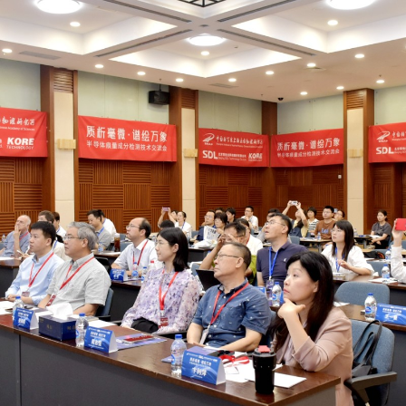
半导体行业过程气体分析解决方案
ORTHODYNE气体分析仪
PT2000-矩阵式流量计
AQMS-900C-PM₁₀-颗粒物PM₁₀监测仪
AQMS-900TE-交通污染溯源在线监测系统
MODEL 9870-水质自动采样器
MODEL 2000-pH-水质在线自动监测仪
MODEL 1080-TCH-热导分析仪
DID500/600系列-色谱分析仪
IR8000-红外分析仪
El-TOF MS-台式飞行时间质谱仪
MODEL 3080PM-便携式β射线颗粒物监测仪
氢能行业过程气体分析解决方案
分析小屋
CQCS-1000-烟气在线监测动态质控系统
T1100-紫外荧光法二氧化硫分析仪
MODEL 2000-五参数水质在线自动监测仪
MODEL 1080-EO-微量氧分析仪
TCD-500-热导检测器色谱仪
OPM8000-磁氧分析仪
普通/防爆型分析小屋
MS-200-便携式飞行时间质谱仪
MODEL 3080-便携式红外气体分析仪
T1100-H₂S-紫外荧光法硫化氢分析仪
MODEL 9001-叶绿素a水质在线自动监测仪
MODEL 1080-TM-微量水分析仪
DID/AR系列-氩离子化色谱仪-ppm
TCD8000-热导分析仪
MODEL 3080UV-便携式紫外气体分析仪
T1200-化学发光法氮氧化物分析仪
MODEL 9002-藻密度水质在线自动监测仪
FID系列-火焰离子化+甲烷转换器色谱仪-ppb-p
OZR8000-微量氧分析仪
MODEL 3080FT-便携式傅里叶红外气体分析仪
T1200-NH₃-化学发光法氨气分析仪
FID系列-ORTHOPure HDID-ppt-ppb-ppm
THC8000-总碳氢分析仪
MODEL 3080GC-NMHC-便携式气相色谱仪
T1200-NOy-NOy分析仪
AZ8000-微量氮分析仪
MODEL 3080Hg-便携式烟气汞分析仪
T1300-气体滤波相关红外吸收法一氧化碳分析
MODEL 3080OU-便携式恶臭分析仪
T1400-紫外吸收法臭氧分析仪
SDL 205-标准气发生器
T1700-动态校准仪
手持式和便携式X射线荧光光谱仪
M1001-零气发生器