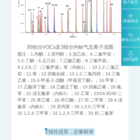
客户留言
客服电话
微信公众号
30组分VOCs及3组分内标气总离子流图
图注：1.丙酮；2.异丙醇；3.溴乙烷；4.二氯甲烷；
回到顶部
5.2-丁酮；6.正己烷；7.乙酸乙酯；8.三氯甲烷；
9.1,3,5-三（三氟甲基）苯（内标1）；10.1,2-二氯乙
烷；11.苯；12.四氯化碳；13.1,2-二氯丙烷；14.三氯
乙烯；15.4-甲基-2-戊酮（甲基异丁酮）；16.甲苯；
17.乙酸异丁酯；18.乙酸正丁酯；19.四氯乙烯；20.氯
苯；21.溴五氟苯（内标2）；22.乙苯；23/24.间/对-二
甲苯；25.苯乙烯；26.环己酮；27.邻-二甲苯；28.4-溴
氟苯（内标3）；29.异丙苯；30.1,3,5-三甲苯；
31.1,2,4-三甲苯；32.1,2,3-三甲苯；33.邻-二氯苯
3
线性优异，定量精准