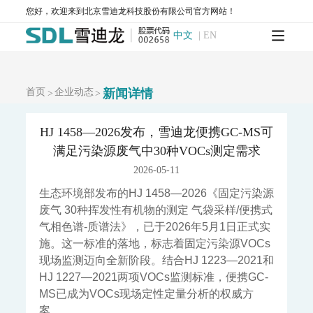
SurfaceSeer I-飞行时间二次离子质谱仪
您好，欢迎来到北京雪迪龙科技股份有限公司官方网站！
SurfaceSeer S-飞行时间二次离子质谱仪
中文
|
EN
飞行时间质谱仪
PTR-TOF 4000-质子转移反应飞行时间质谱仪
PTR-TOF 4000c-质子转移反应飞行时间质谱仪
El-TOF MS-台式飞行时间质谱仪
MS-200-便携式飞行时间质谱仪
首页
企业动态
新闻详情
>
>
便携式分析仪
MODEL 3080GC-MS II-便携式气相色谱质谱联用仪
HJ 1458—2026发布，雪迪龙便携GC-MS可
MODEL 3080PM-便携式β射线颗粒物监测仪
满足污染源废气中30种VOCs测定需求
MODEL 3080-便携式红外气体分析仪
2026-05-11
MODEL 3080UV-便携式紫外气体分析仪
MODEL 3080FT-便携式傅里叶红外气体分析仪
生态环境部发布的HJ 1458—2026《固定污染源
MODEL 3080GC-NMHC-便携式气相色谱仪
废气 30种挥发性有机物的测定 气袋采样/便携式
MODEL 3080Hg-便携式烟气汞分析仪
气相色谱-质谱法》，已于2026年5月1日正式实
MODEL 3080OU-便携式恶臭分析仪
SDL 205-标准气发生器
施。这一标准的落地，标志着固定污染源VOCs
手持式和便携式X射线荧光光谱仪
现场监测迈向全新阶段。结合HJ 1223—2021和
HJ 1227—2021两项VOCs监测标准，便携GC-
MS已成为VOCs现场定性定量分析的权威方
服务中心
案。