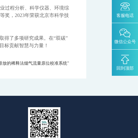
业过程分析、科学仪器、环境综
等奖，2023年荣获北京市科学技
客服电话
取得了多项研究成果。在“双碳”
微信公众号
”目标贡献智慧与力量！
pm
排放的稀释法烟气流量原位校准系统”
回到顶部
仪