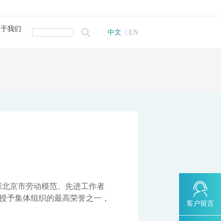
关于我们
中文
|
EN
简介
荣誉
我们
招聘
监测系统
监测系统
统
自动监测系统
测系统
测系统
系统
物监测仪
线自动监测仪
在线监测系统
监测系统
表彰北京市劳动模范、先进工作者
市授予集体组织的最高荣誉之一，
监测系统
仪
客户留言
仪
理系统
联用仪