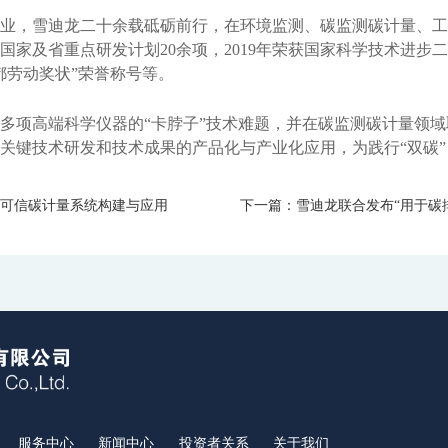
业，雪迪龙二十余载砥砺前行，在环境监测、碳监测碳计量、工
半导体行业过程气体分析解决方案
ORTHODYNE气体分析仪
PT2000-矩阵式流量计
AQMS-900C-PM₁₀-颗粒物PM₁₀监测仪
AQMS-900TE-交通污染溯源在线监测系统
MODEL 9870-水质自动采样器
MODEL 2000-pH-水质在线自动监测仪
MODEL 1080-TCH-热导分析仪
DID500/600系列-色谱分析仪
IR8000-红外分析仪
El-TOF MS-台式飞行时间质谱仪
MODEL 3080PM-便携式β射线颗粒物监测仪
家及省重点研发计划20余项，2019年荣获国家科学技术进步二
首都劳动奖状”荣誉称号等。
氢能行业过程气体分析解决方案
分析小屋
CQCS-1000-烟气在线监测动态质控系统
T1100-紫外荧光法二氧化硫分析仪
MODEL 2000-五参数水质在线自动监测仪
MODEL 1080-EO-微量氧分析仪
TCD-500-热导检测器色谱仪
OPM8000-磁氧分析仪
普通/防爆型分析小屋
MS-200-便携式飞行时间质谱仪
MODEL 3080-便携式红外气体分析仪
T1100-H₂S-紫外荧光法硫化氢分析仪
MODEL 9001-叶绿素a水质在线自动监测仪
MODEL 1080-TM-微量水分析仪
DID/AR系列-氩离子化色谱仪-ppm
TCD8000-热导分析仪
MODEL 3080UV-便携式紫外气体分析仪
多项高端科学仪器的“卡脖子”技术难题，并在碳监测碳计量领域
关键技术研发和技术成果的产品化与产业化应用，为践行“双碳
T1200-化学发光法氮氧化物分析仪
MODEL 9002-藻密度水质在线自动监测仪
FID系列-火焰离子化+甲烷转换器色谱仪-ppb-p
OZR8000-微量氧分析仪
MODEL 3080FT-便携式傅里叶红外气体分析仪
T1200-NH₃-化学发光法氨气分析仪
FID系列-ORTHOPure HDID-ppt-ppb-ppm
THC8000-总碳氢分析仪
MODEL 3080GC-NMHC-便携式气相色谱仪
可信碳计量系统构建与应用
下一篇：雪迪龙联合发布“用于碳
T1200-NOy-NOy分析仪
AZ8000-微量氮分析仪
MODEL 3080Hg-便携式烟气汞分析仪
T1300-气体滤波相关红外吸收法一氧化碳分析
MODEL 3080OU-便携式恶臭分析仪
T1400-紫外吸收法臭氧分析仪
SDL 205-标准气发生器
T1700-动态校准仪
手持式和便携式X射线荧光光谱仪
M1001-零气发生器
服务中心
新闻中心
投资者关系
关于我们