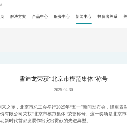
站！
首页
解决方案
产品中心
服务中心
新闻中心
投资者关系
染源行业解决方案
污染源监测
运维服务
企业动态
公司公告
企业
火电行业环保监测解决方案
超低排放监测系统
SCS-900/900C- 红外法烟气连续监测系统
境质量改善解决方案
大气环境监测
环境咨询服务
行业动态
投资者保护
资质
钢铁行业环保监测解决方案
环境空气质量监测解决方案
VOCs监测系统
大气标准站
SCS-900UV/NU-紫外法烟气连续监测系统
SCS-900VIII-VOCs排放连续监测系统
AQMS-900AI-数智化环境空气质量自动监测站
境质量改善解决方案
水环境监测
检测服务
多媒体中心
股价行情
联系
垃圾焚烧环保监测解决方案
大气环境网格化监管解决方案
地表水环境质量提升综合解决方案
垃圾焚烧监测系统
大气网格化监测系统
地表水监测系统
SCS-900X-稀释法烟气连续监测系统
SCS-900FT-傅里叶红外法烟气连续监测系统
AQMS-900-环境空气质量连续自动监测系统
AQMS-1100-微型环境空气质量监测系统
WQMS-900AI-数智化水质在线监测系统
园区综合解决方案
智慧监测监管平台
售后服务
投资者问答
人才
污染源VOCs监测解决方案
环境空气VOCs监测解决方案
水体感官愉悦度指数评价解决方案
工业园区智慧环保解决方案
重金属监测系统
大气VOCs监测系统
污染源水质监测系统
大气污染防治决策支持平台
SCS-900S-高温气体在线监测系统
SCS-900DS-二噁英类自动采样系统
SCS-900Hg-烟气汞排放连续监测系统
AQMS-900S-小型环境空气质量自动监测系统
AQMS-900C-PM₂.₅-户外型颗粒物PM₂.₅自动
AQMS-900VI/VII-环境空气非甲烷总烃在线
WQMS-900-固定式水质自动监测系统
WWMS-900AI-数智化污染源水质在线监测系
雪迪龙荣获“北京市模范集体”称号
测碳计量解决方案
碳监测碳计量
大气污染防治管家服务解决方案
智慧化工园区解决方案
碳排放与温室气体监测解决方案
大气走航监测车
水质特征因子在线分析仪
水污染防治决策支持平台
碳排放监测系统
SCS-900CPM-抽取式激光前散射法粉尘仪
SCS-900HM-烟气重金属排放连续监测系统
AQMS-900CL-环境空气臭氧（化学发光法）
AQMS-900C-PM₁₀-户外型颗粒物PM₁₀自动监
AQMS-900VC-环境空气挥发性有机物在线监
MCS-900A-大气复合污染走航监测车
WQMS-900E-简易式水质自动监测系统
WWMS-900-污染源水质在线监测系统
MODEL 9880-水质生物综合毒性在线监测仪
SCS-900/900C GHG-智能碳排放在线计量监测
2025-04-30
程分析行业解决方案
工业过程分析
大气颗粒物与光化学组分网监测解决方案
CCER项目监测数据联网综合解决方案
石化化工行业过程气体分析解决方案
城市环境应急指挥管理平台
温室气体监测系统
MODEL 6000系列色谱分析仪
PMS501-烟气（颗粒物）排放连续监测系统
MODEL 2430-高精度光散射法环境空气颗粒
MODEL 2130-扬尘在线监测系统
AQMS-900VF-环境空气甲醛在线监测系统
WQMS-900S-小型式水质自动监测系统
MODEL 9810-化学需氧量（CODcr）水质在
WQMS-900HM-水中多参数重金属（XRF）
SCS-900M-船舶碳排放在线计量监测系统
AQMS-900GHG-大气温室气体监测系统
MODEL 6000Ex-防爆工业气相色谱仪
科学仪器
水泥建材行业过程气体分析解决方案
智能环境综合监控平台
碳计量数据管理系统
MODEL 1080系列气体分析仪
飞行时间二次离子质谱仪
MODEL 2030-原位式激光颗粒物监测仪
SDL 1006-颗粒物全流程校验系统
AQMS-1100OU-恶臭自动监测系统
AQMS-900TOFMS-多通道飞行时间质谱在线
WQMS-900F-浮标式水质自动监测系统
MODEL 9820-氨氮水质在线自动监测仪
AQMS-1100GHG-微型温室气体监测仪
MODEL 2051-数字可信认证终端
MODEL 6000-色谱分析仪
MODEL 1080-红外分析仪
SurfaceSeer I-飞行时间二次离子质谱仪
节到来之际，北京市总工会举行2025年“五一”新闻发布会，隆重
份有限公司荣获“北京市模范集体”荣誉称号。这一奖项是北京
钢铁冶金行业过程气体分析解决方案
区县智慧环保平台
碳监测碳计量管理平台
MODEL 4030系列激光分析仪
飞行时间质谱仪
MODEL 2010 -温压流一体化测量仪
AQMS-900HM-环境空气颗粒物元素成分自动
MODEL 2630-II-环境噪声自动监测仪
WCS-900W-水质移动监测系统
MODEL 9840-总磷水质在线自动监测仪
T1320-气体滤波相关红外吸收法二氧化碳分析
MODEL 2052-碳排放计量数据管理终端
碳账户管理平台
MODEL 1080-UV-紫外分析仪
MODEL 4030Ex-激光气体分析仪
SurfaceSeer S-飞行时间二次离子质谱仪
PTR-TOF 4000-质子转移反应飞行时间质谱仪
动新时代首都发展作出突出贡献的先进典型。
空分特气行业过程气体分析解决方案
园区安全环保应急一体化监管平台
ORTHODYNE色谱分析仪
便携式分析仪
MODEL 2010S-插入式超声波流量计
AQMS-900C-PM₂.₅-颗粒物PM₂.₅监测仪
MODEL 2630-环境噪声自动监测仪
MODEL 9811-高锰酸盐指数水质在线自动监测
MODEL 9850-总氮水质在线自动监测仪
KYS-2000-CCER项目碳计量专用智能数据管
CCER碳减排量核算系统
MODEL 1080-PO-磁氧分析仪
FID500/600系列-色谱分析仪
PTR-TOF 4000c-质子转移反应飞行时间质谱仪
MODEL 3080GC-MS II-便携式气相色谱质谱