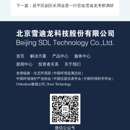
下一篇：昌平区副区长周金星一行莅临雪迪龙考察调研
工业过程分析
MODEL 6000系列色谱分析仪
MODEL 6000Ex-防爆工业气相色谱仪
MODEL 6000-色谱分析仪
MODEL 1080系列气体分析仪
MODEL 1080-红外分析仪
MODEL 1080-UV-紫外分析仪
MODEL 1080-PO-磁氧分析仪
MODEL 1080-TCH-热导分析仪
MODEL 1080-EO-微量氧分析仪
MODEL 1080-TM-微量水分析仪
首页
解决方案
产品中心
服务中心
MODEL 4030系列激光分析仪
MODEL 4030Ex-激光气体分析仪
新闻中心
投资者关系
关于我们
ORTHODYNE色谱分析仪
友情链接：
生态环境部
|
中国环境监测总站
|
中国环境保护产业协会
|
中国仪器仪表学会
|
中国环境科学学会
|
FID500/600系列-色谱分析仪
DID500/600系列-色谱分析仪
Orthodyne傲领公司
|
Kore Technology
TCD-500-热导检测器色谱仪
DID/AR系列-氩离子化色谱仪-ppm
FID系列-火焰离子化+甲烷转换器色谱仪-ppb-ppm
FID系列-ORTHOPure HDID-ppt-ppb-ppm
ORTHODYNE气体分析仪
IR8000-红外分析仪
OPM8000-磁氧分析仪
TCD8000-热导分析仪
OZR8000-微量氧分析仪
THC8000-总碳氢分析仪
AZ8000-微量氮分析仪
分析小屋
微信公众号