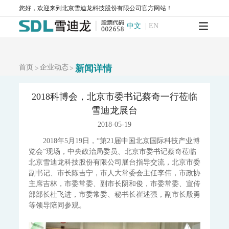
MODEL 2130-扬尘在线监测系统
AQMS-1100OU-恶臭自动监测系统
您好，欢迎来到北京雪迪龙科技股份有限公司官方网站！
MODEL 2630-II-环境噪声自动监测仪
中文
|
EN
MODEL 2630-环境噪声自动监测仪
AQMS-900TE-交通污染溯源在线监测系统
大气VOCs监测系统
首页
企业动态
AQMS-900VI/VII-环境空气非甲烷总烃在线监测系统
新闻详情
>
>
AQMS-900VC-环境空气挥发性有机物在线监测系统
AQMS-900VF-环境空气甲醛在线监测系统
2018科博会，北京市委书记蔡奇一行莅临
AQMS-900TOFMS-多通道飞行时间质谱在线监测系统
雪迪龙展台
大气走航监测车
MCS-900A-大气复合污染走航监测车
2018-05-19
2018年5月19日，“第21届中国北京国际科技产业博
水环境监测
览会”现场，中央政治局委员、北京市委书记蔡奇莅临
地表水监测系统
北京雪迪龙科技股份有限公司展台指导交流，北京市委
WQMS-900AI-数智化水质在线监测系统
副书记、市长陈吉宁，市人大常委会主任李伟，市政协
WQMS-900-固定式水质自动监测系统
主席吉林，市委常委、副市长阴和俊，市委常委、宣传
WQMS-900E-简易式水质自动监测系统
部部长杜飞进，市委常委、秘书长崔述强，副市长殷勇
WQMS-900S-小型式水质自动监测系统
等领导陪同参观。
WQMS-900F-浮标式水质自动监测系统
WCS-900W-水质移动监测系统
MODEL 9811-高锰酸盐指数水质在线自动监测仪