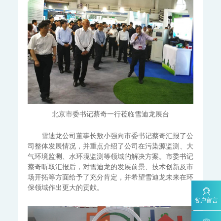
MODEL 9870-水质自动采样器
MODEL 2000-五参数水质在线自动监测仪
MODEL 9001-叶绿素a水质在线自动监测仪
MODEL 9002-藻密度水质在线自动监测仪
污染源水质监测系统
WWMS-900AI-数智化污染源水质在线监测系统
WWMS-900-污染源水质在线监测系统
MODEL 9810-化学需氧量（CODcr）水质在线自动监测仪
MODEL 9820-氨氮水质在线自动监测仪
MODEL 9840-总磷水质在线自动监测仪
北京市委书记蔡奇一行莅临雪迪龙展台
MODEL 9850-总氮水质在线自动监测仪
MODEL 2000-pH-水质在线自动监测仪
雪迪龙公司董事长敖小强向市委书记蔡奇汇报了公
水质特征因子在线分析仪
司整体发展情况，并重点介绍了公司在污染源监测、大
气环境监测、水环境监测等领域的解决方案。市委书记
MODEL 9880-水质生物综合毒性在线监测仪
蔡奇听取汇报后，对雪迪龙的发展前景、技术创新及市
WQMS-900HM-水中多参数重金属（XRF）在线监测系统
场开拓等方面给予了充分肯定，并希望雪迪龙未来在环
保领域作出更大的贡献。
智慧监测监管平台
客户留言
大气污染防治决策支持平台
水污染防治决策支持平台