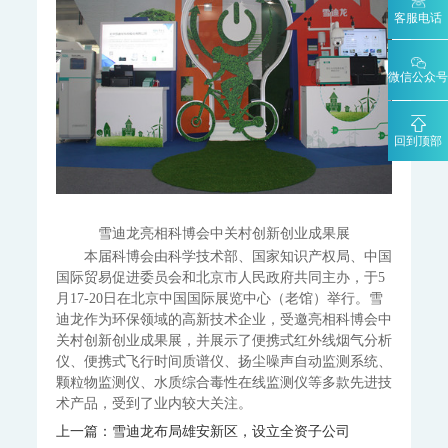
城市环境应急指挥管理平台
客服电话
智能环境综合监控平台
区县智慧环保平台
微信公众号
园区安全环保应急一体化监管平台
碳监测碳计量
回到顶部
碳排放监测系统
SCS-900/900C GHG-智能碳排放在线计量监测系统
SCS-900M-船舶碳排放在线计量监测系统
温室气体监测系统
雪迪龙亮相科博会中关村创新创业成果展
AQMS-900GHG-大气温室气体监测系统
本届科博会由科学技术部、国家知识产权局、中国
AQMS-1100GHG-微型温室气体监测仪
国际贸易促进委员会和北京市人民政府共同主办，于5
T1320-气体滤波相关红外吸收法二氧化碳分析仪
月17-20日在北京中国国际展览中心（老馆）举行。雪
迪龙作为环保领域的高新技术企业，受邀亮相科博会中
碳计量数据管理系统
关村创新创业成果展，并展示了便携式红外线烟气分析
MODEL 2051-数字可信认证终端
仪、便携式飞行时间质谱仪、扬尘噪声自动监测系统、
MODEL 2052-碳排放计量数据管理终端
颗粒物监测仪、水质综合毒性在线监测仪等多款先进技
KYS-2000-CCER项目碳计量专用智能数据管理系统
术产品，受到了业内较大关注。
碳监测碳计量管理平台
上一篇：雪迪龙布局雄安新区，设立全资子公司
碳账户管理平台
CCER碳减排量核算系统