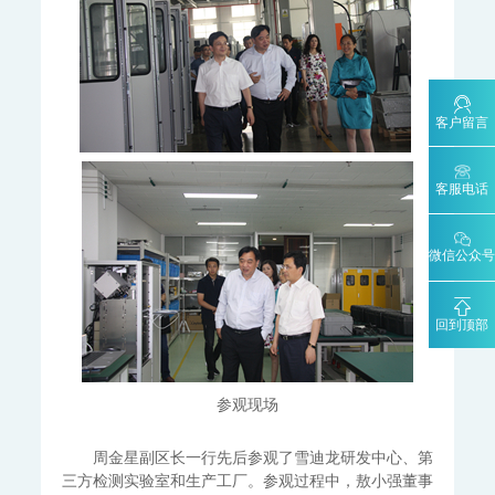
碳计量数据管理系统
MODEL 2051-数字可信认证终端
MODEL 2052-碳排放计量数据管理终端
KYS-2000-CCER项目碳计量专用智能数据管理系统
客户留言
碳监测碳计量管理平台
碳账户管理平台
CCER碳减排量核算系统
客服电话
工业过程分析
MODEL 6000系列色谱分析仪
MODEL 6000Ex-防爆工业气相色谱仪
MODEL 6000-色谱分析仪
微信公众号
MODEL 1080系列气体分析仪
MODEL 1080-红外分析仪
MODEL 1080-UV-紫外分析仪
MODEL 1080-PO-磁氧分析仪
MODEL 1080-TCH-热导分析仪
回到顶部
MODEL 1080-EO-微量氧分析仪
MODEL 1080-TM-微量水分析仪
MODEL 4030系列激光分析仪
MODEL 4030Ex-激光气体分析仪
参观现场
ORTHODYNE色谱分析仪
周金星副区长一行先后参观了雪迪龙研发中心、第
FID500/600系列-色谱分析仪
DID500/600系列-色谱分析仪
三方检测实验室和生产工厂。参观过程中，敖小强董事
TCD-500-热导检测器色谱仪
DID/AR系列-氩离子化色谱仪-ppm