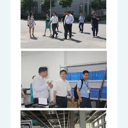
MODEL 9880-水质生物综合毒性在线监测仪
WQMS-900HM-水中多参数重金属（XRF）在线监测系统
智慧监测监管平台
大气污染防治决策支持平台
水污染防治决策支持平台
城市环境应急指挥管理平台
智能环境综合监控平台
区县智慧环保平台
园区安全环保应急一体化监管平台
碳监测碳计量
碳排放监测系统
SCS-900/900C GHG-智能碳排放在线计量监测系统
SCS-900M-船舶碳排放在线计量监测系统
温室气体监测系统
AQMS-900GHG-大气温室气体监测系统
AQMS-1100GHG-微型温室气体监测仪
T1320-气体滤波相关红外吸收法二氧化碳分析仪