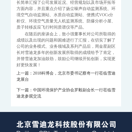
长简单汇报了公司发展近况、经营规划以及市场开拓等
FID系列-火焰离子化+甲烷转换器色谱仪-ppb-ppm
方面内容，并且重点介绍了扬尘噪声自动监测系统、环
FID系列-ORTHOPure HDID-ppt-ppb-ppm
境空气自动监测站、水质自动监测站、便携式VOCs分
ORTHODYNE气体分析仪
析仪、环境空气质量无人机监测系统、防爆分析小屋、
IR8000-红外分析仪
OPM8000-磁氧分析仪
TCD8000-热导分析仪
质子转移反应飞行时间质谱仪等产品。
OZR8000-微量氧分析仪
THC8000-总碳氢分析仪
AZ8000-微量氮分析仪
在随后的座谈会上，敖小强董事长对公司所取得的
分析小屋
成绩以及出现的问题和困难进行了汇报，在切实了解了
普通/防爆型分析小屋
公司的业务模式、业务领域及系列产品后，周金星副区
长对雪迪龙多年的创新发展所取得的成绩给予了肯定，
科学仪器
并替雪迪龙加油鼓劲，鼓励公司继续开拓创新，实现更
飞行时间二次离子质谱仪
好更快发展！
上一篇：2018科博会，北京市委书记蔡奇一行莅临雪迪
SurfaceSeer I-飞行时间二次离子质谱仪
龙展台
SurfaceSeer S-飞行时间二次离子质谱仪
飞行时间质谱仪
下一篇：中国环境保护产业协会罗毅副会长一行莅临雪
PTR-TOF 4000-质子转移反应飞行时间质谱仪
迪龙参观交流
PTR-TOF 4000c-质子转移反应飞行时间质谱仪
El-TOF MS-台式飞行时间质谱仪
MS-200-便携式飞行时间质谱仪
便携式分析仪
MODEL 3080GC-MS II-便携式气相色谱质谱联用仪
MODEL 3080PM-便携式β射线颗粒物监测仪