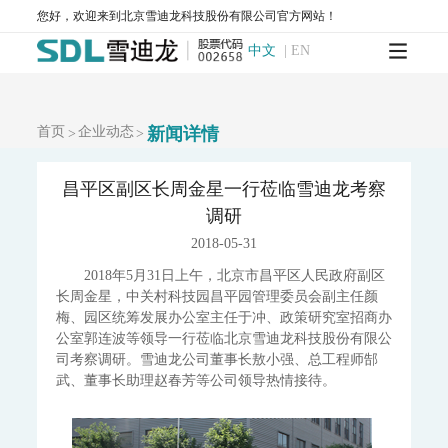
您好，欢迎来到北京雪迪龙科技股份有限公司官方网站！
WQMS-900AI-数智化水质在线监测系统
中文
|
EN
WQMS-900-固定式水质自动监测系统
WQMS-900E-简易式水质自动监测系统
WQMS-900S-小型式水质自动监测系统
WQMS-900F-浮标式水质自动监测系统
WCS-900W-水质移动监测系统
首页
企业动态
新闻详情
>
>
MODEL 9811-高锰酸盐指数水质在线自动监测仪
MODEL 9870-水质自动采样器
MODEL 2000-五参数水质在线自动监测仪
昌平区副区长周金星一行莅临雪迪龙考察
MODEL 9001-叶绿素a水质在线自动监测仪
调研
MODEL 9002-藻密度水质在线自动监测仪
2018-05-31
污染源水质监测系统
2018年5月31日上午，北京市昌平区人民政府副区
WWMS-900AI-数智化污染源水质在线监测系统
长周金星，中关村科技园昌平园管理委员会副主任颜
WWMS-900-污染源水质在线监测系统
梅、园区统筹发展办公室主任于冲、政策研究室招商办
MODEL 9810-化学需氧量（CODcr）水质在线自动监测仪
公室郭连波等领导一行莅临北京雪迪龙科技股份有限公
MODEL 9820-氨氮水质在线自动监测仪
司考察调研。雪迪龙公司董事长敖小强、总工程师郜
MODEL 9840-总磷水质在线自动监测仪
武、董事长助理赵春芳等公司领导热情接待。
MODEL 9850-总氮水质在线自动监测仪
MODEL 2000-pH-水质在线自动监测仪
水质特征因子在线分析仪