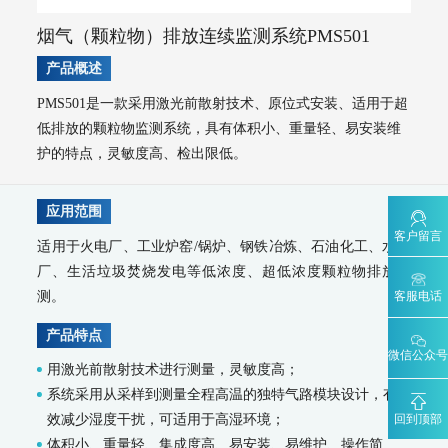
AQMS-900VI/VII-环境空气非甲烷总烃在线监测系统
烟气（颗粒物）排放连续监测系统PMS501
AQMS-900VC-环境空气挥发性有机物在线监测系统
AQMS-900VF-环境空气甲醛在线监测系统
产品概述
AQMS-900TOFMS-多通道飞行时间质谱在线监测系统
PMS501是一款采用激光前散射技术、原位式安装、适用于超
大气走航监测车
低排放的颗粒物监测系统，具有体积小、重量轻、易安装维
MCS-900A-大气复合污染走航监测车
护的特点，灵敏度高、检出限低。
水环境监测
地表水监测系统
应用范围
WQMS-900AI-数智化水质在线监测系统
客户留言
适用于火电厂、工业炉窑/锅炉、钢铁冶炼、石油化工、水泥
WQMS-900-固定式水质自动监测系统
厂、生活垃圾焚烧发电等低浓度、超低浓度颗粒物排放监
WQMS-900E-简易式水质自动监测系统
WQMS-900S-小型式水质自动监测系统
测。
客服电话
WQMS-900F-浮标式水质自动监测系统
WCS-900W-水质移动监测系统
产品特点
MODEL 9811-高锰酸盐指数水质在线自动监测仪
微信公众号
MODEL 9870-水质自动采样器
用激光前散射技术进行测量，灵敏度高；
MODEL 2000-五参数水质在线自动监测仪
系统采用从采样到测量全程高温的独特气路模块设计，有
MODEL 9001-叶绿素a水质在线自动监测仪
回到顶部
效减少湿度干扰，可适用于高湿环境；
MODEL 9002-藻密度水质在线自动监测仪
体积小、重量轻、集成度高、易安装、易维护、操作简
污染源水质监测系统