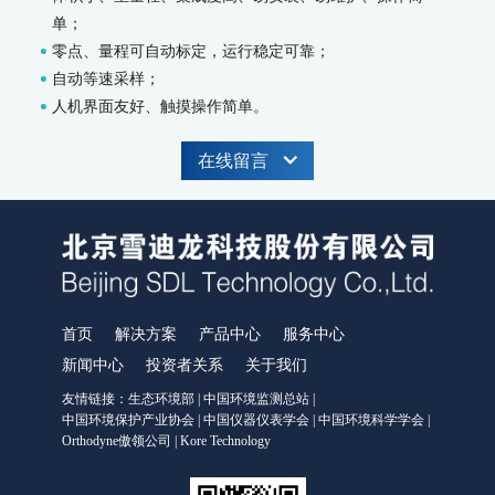
单；
WWMS-900AI-数智化污染源水质在线监测系统
零点、量程可自动标定，运行稳定可靠；
WWMS-900-污染源水质在线监测系统
自动等速采样；
MODEL 9810-化学需氧量（CODcr）水质在线自动监测仪
人机界面友好、触摸操作简单。
MODEL 9820-氨氮水质在线自动监测仪
MODEL 9840-总磷水质在线自动监测仪
MODEL 9850-总氮水质在线自动监测仪
在线留言
MODEL 2000-pH-水质在线自动监测仪
水质特征因子在线分析仪
MODEL 9880-水质生物综合毒性在线监测仪
WQMS-900HM-水中多参数重金属（XRF）在线监测系统
智慧监测监管平台
首页
解决方案
产品中心
服务中心
大气污染防治决策支持平台
新闻中心
投资者关系
关于我们
水污染防治决策支持平台
城市环境应急指挥管理平台
友情链接：
生态环境部
|
中国环境监测总站
|
智能环境综合监控平台
中国环境保护产业协会
|
中国仪器仪表学会
|
中国环境科学学会
|
Orthodyne傲领公司
|
Kore Technology
区县智慧环保平台
园区安全环保应急一体化监管平台