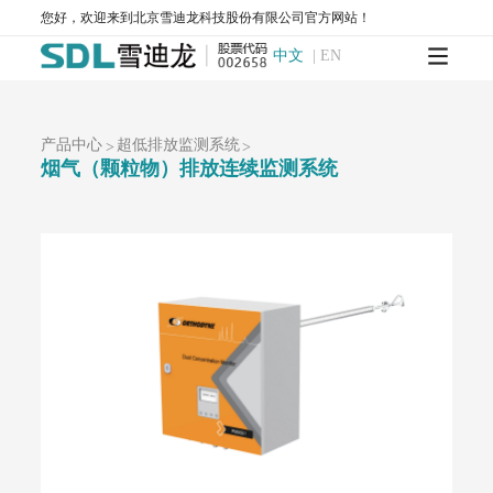
AQMS-900S-小型环境空气质量自动监测系统
您好，欢迎来到北京雪迪龙科技股份有限公司官方网站！
AQMS-900CL-环境空气臭氧（化学发光法）自动监测系统
中文
|
EN
MODEL 2430-高精度光散射法环境空气颗粒物监测仪
SDL 1006-颗粒物全流程校验系统
AQMS-900HM-环境空气颗粒物元素成分自动监测系统
AQMS-900C-PM₂.₅-颗粒物PM₂.₅监测仪
产品中心
超低排放监测系统
>
>
AQMS-900C-PM₁₀-颗粒物PM₁₀监测仪
烟气（颗粒物）排放连续监测系统
T1100-紫外荧光法二氧化硫分析仪
T1100-H₂S-紫外荧光法硫化氢分析仪
T1200-化学发光法氮氧化物分析仪
T1200-NH₃-化学发光法氨气分析仪
T1200-NOy-NOy分析仪
T1300-气体滤波相关红外吸收法一氧化碳分析仪
T1400-紫外吸收法臭氧分析仪
T1700-动态校准仪
M1001-零气发生器
大气网格化监测系统
AQMS-1100-微型环境空气质量监测系统
AQMS-900C-PM₂.₅-户外型颗粒物PM₂.₅自动监测系统
AQMS-900C-PM₁₀-户外型颗粒物PM₁₀自动监测系统
MODEL 2130-扬尘在线监测系统
AQMS-1100OU-恶臭自动监测系统
MODEL 2630-II-环境噪声自动监测仪
MODEL 2630-环境噪声自动监测仪
AQMS-900TE-交通污染溯源在线监测系统
大气VOCs监测系统