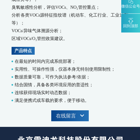
WQMS-900HM-水中多参数重金属（XRF）在线监测系统
微信公众号
臭氧敏感性分析，评估VOCs、NO₂管控重点；
分析各类VOCs源特征指纹谱（机动车、化工行业、工业过程
智慧监测监管平台
等）；
回到顶部
大气污染防治决策支持平台
VOCs/异味气体溯源分析；
水污染防治决策支持平台
区域VOCs/O₃管控政策建议。
城市环境应急指挥管理平台
智能环境综合监控平台
产品特点
区县智慧环保平台
在最短的时间内完成系统部署；
园区安全环保应急一体化监管平台
实用性、可操作性强，仪器本身无特别使用限制性；
碳监测碳计量
数据质量可靠，可作为执法参考/依据；
碳排放监测系统
结合国情，具备各类环境应用的普适性；
SCS-900/900C GHG-智能碳排放在线计量监测系统
连续获得现场实时动态数据；
SCS-900M-船舶碳排放在线计量监测系统
满足便携式或车载的要求，便于移动。
温室气体监测系统
在线留言
AQMS-900GHG-大气温室气体监测系统
AQMS-1100GHG-微型温室气体监测仪
T1320-气体滤波相关红外吸收法二氧化碳分析仪
碳计量数据管理系统