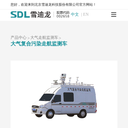
T1400-紫外吸收法臭氧分析仪
T1700-动态校准仪
M1001-零气发生器
您好，欢迎来到北京雪迪龙科技股份有限公司官方网站！
大气网格化监测系统
中文
|
EN
AQMS-1100-微型环境空气质量监测系统
AQMS-900C-PM₂.₅-户外型颗粒物PM₂.₅自动监测系统
AQMS-900C-PM₁₀-户外型颗粒物PM₁₀自动监测系统
MODEL 2130-扬尘在线监测系统
AQMS-1100OU-恶臭自动监测系统
产品中心
大气走航监测车
>
>
MODEL 2630-II-环境噪声自动监测仪
大气复合污染走航监测车
MODEL 2630-环境噪声自动监测仪
AQMS-900TE-交通污染溯源在线监测系统
大气VOCs监测系统
AQMS-900VI/VII-环境空气非甲烷总烃在线监测系统
AQMS-900VC-环境空气挥发性有机物在线监测系统
AQMS-900VF-环境空气甲醛在线监测系统
AQMS-900TOFMS-多通道飞行时间质谱在线监测系统
大气走航监测车
MCS-900A-大气复合污染走航监测车
水环境监测
地表水监测系统