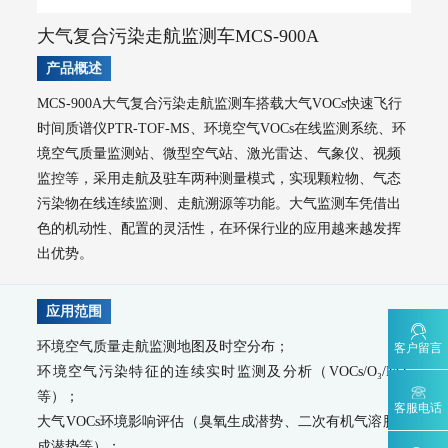
WQMS-900AI-数智化水质在线监测系统
WQMS-900-固定式水质自动监测系统
大气复合污染走航监测车MCS-900A
WQMS-900E-简易式水质自动监测系统
产品概述
WQMS-900S-小型式水质自动监测系统
WQMS-900F-浮标式水质自动监测系统
WCS-900W-水质移动监测系统
MCS-900A大气复合污染走航监测车搭载大气VOCs快速飞行
MODEL 9811-高锰酸盐指数水质在线自动监测仪
时间质谱仪PTR-TOF-MS、环境空气VOCs在线监测系统、环
MODEL 9870-水质自动采样器
境空气质量监测站、微型空气站、激光雷达、气象仪、视频
MODEL 2000-五参数水质在线自动监测仪
监控等，采用走航及驻车两种测量模式，实现颗粒物、气态
MODEL 9001-叶绿素a水质在线自动监测仪
MODEL 9002-藻密度水质在线自动监测仪
污染物在线连续监测、走航溯源等功能。大气监测车凭借出
污染源水质监测系统
色的机动性、配置的灵活性，在环保行业的应用越来越发挥
出优势。
WWMS-900AI-数智化污染源水质在线监测系统
WWMS-900-污染源水质在线监测系统
MODEL 9810-化学需氧量（CODcr）水质在线自动监测仪
应用范围
MODEL 9820-氨氮水质在线自动监测仪
MODEL 9840-总磷水质在线自动监测仪
环境空气质量走航监测地图及时空分布；
客户留言
MODEL 9850-总氮水质在线自动监测仪
环境空气污染特征的连续实时监测及分析（VOCs/O₃/NO₂
MODEL 2000-pH-水质在线自动监测仪
等）；
客服电话
水质特征因子在线分析仪
大气VOCs环境影响评估（臭氧生成潜势、二次有机气溶胶生
MODEL 9880-水质生物综合毒性在线监测仪
成潜势等）；