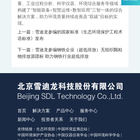
WWMS-900-污染源水质在线监测系统
量、工业过程分析、科学仪器、环境综合服务等领域，
MODEL 9810-化学需氧量（CODcr）水质在线自动监测仪
构建了“智能装备+智慧运维+数智应用”三智一体的综合
MODEL 9820-氨氮水质在线自动监测仪
解决方案，助力环境质量持续改善及“双碳”目标的实
MODEL 9840-总磷水质在线自动监测仪
现。
MODEL 9850-总氮水质在线自动监测仪
上一篇：雪迪龙参编的国家标准《生态环境保护工程术
MODEL 2000-pH-水质在线自动监测仪
语标准》发布
水质特征因子在线分析仪
下一篇：雪迪龙参编钢铁企业（超低排放）无组织颗粒
MODEL 9880-水质生物综合毒性在线监测仪
物排放源团标 助力钢铁行业超低排放
WQMS-900HM-水中多参数重金属（XRF）在线监测系统
智慧监测监管平台
大气污染防治决策支持平台
水污染防治决策支持平台
城市环境应急指挥管理平台
智能环境综合监控平台
区县智慧环保平台
首页
解决方案
产品中心
服务中心
园区安全环保应急一体化监管平台
新闻中心
投资者关系
关于我们
碳监测碳计量
友情链接：
生态环境部
|
中国环境监测总站
|
中国环境保护产业协会
|
中国仪器仪表学会
|
中国环境科学学会
|
碳排放监测系统