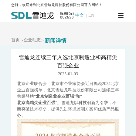
MODEL 2430-高精度光散射法环境空气颗粒物监测仪
您好，欢迎来到北京雪迪龙科技股份有限公司官方网站！
SDL 1006-颗粒物全流程校验系统
AQMS-900HM-环境空气颗粒物元素成分自动监测系统
中文
|
EN
AQMS-900C-PM₂.₅-颗粒物PM₂.₅监测仪
AQMS-900C-PM₁₀-颗粒物PM₁₀监测仪
T1100-紫外荧光法二氧化硫分析仪
T1100-H₂S-紫外荧光法硫化氢分析仪
首页
企业动态
新闻详情
T1200-化学发光法氮氧化物分析仪
T1200-NH₃-化学发光法氨气分析仪
>
>
T1200-NOy-NOy分析仪
T1300-气体滤波相关红外吸收法一氧化碳分析仪
T1400-紫外吸收法臭氧分析仪
T1700-动态校准仪
M1001-零气发生器
雪迪龙连续三年入选北京制造业和高精尖
大气网格化监测系统
百强企业
AQMS-1100-微型环境空气质量监测系统
2025-01-03
AQMS-900C-PM₂.₅-户外型颗粒物PM₂.₅自动监测系统
北京企业联合会、北京市企业家协会近日揭晓2024北京
AQMS-900C-PM₁₀-户外型颗粒物PM₁₀自动监测系统
企业百强榜单，北京雪迪龙科技股份有限公司连续三年
MODEL 2130-扬尘在线监测系统
AQMS-1100OU-恶臭自动监测系统
荣耀登榜“
北京制造业企业百强
”和“
MODEL 2630-II-环境噪声自动监测仪
北京高精尖企业百强
”。雪迪龙以科技创新为引擎，不
MODEL 2630-环境噪声自动监测仪
断突破技术壁垒，提供先进环境监测方案和优质产品服
AQMS-900TE-交通污染溯源在线监测系统
务。
大气VOCs监测系统
AQMS-900VI/VII-环境空气非甲烷总烃在线监测系统
AQMS-900VC-环境空气挥发性有机物在线监测系统