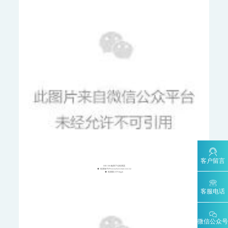
FID500/600系列-色谱分析仪
DID500/600系列-色谱分析仪
TCD-500-热导检测器色谱仪
DID/AR系列-氩离子化色谱仪-ppm
FID系列-火焰离子化+甲烷转换器色谱仪-ppb-ppm
FID系列-ORTHOPure HDID-ppt-ppb-ppm
ORTHODYNE气体分析仪
IR8000-红外分析仪
OPM8000-磁氧分析仪
TCD8000-热导分析仪
OZR8000-微量氧分析仪
THC8000-总碳氢分析仪
AZ8000-微量氮分析仪
分析小屋
普通/防爆型分析小屋
科学仪器
飞行时间二次离子质谱仪
SurfaceSeer I-飞行时间二次离子质谱仪
SurfaceSeer S-飞行时间二次离子质谱仪
客户留言
DID 500-氦离子化检测器
飞行时间质谱仪
◆ 检测氢气中O2/Ar/N2/CH4/CO/CO2
◆ 检测限小于50ppb
PTR-TOF 4000-质子转移反应飞行时间质谱仪
客服电话
PTR-TOF 4000c-质子转移反应飞行时间质谱仪
El-TOF MS-台式飞行时间质谱仪
MS-200-便携式飞行时间质谱仪
便携式分析仪
微信公众号