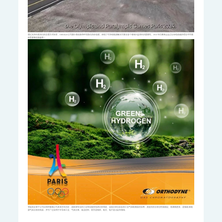
AQMS-1100GHG-微型温室气体监测仪
T1320-气体滤波相关红外吸收法二氧化碳分析仪
碳计量数据管理系统
通过支持向更清洁的交通方式转变，Orthodyne公司践行着创新和环境责任的价值观，体现了可持续能源解决方案在各个领域日益增长的重要性。2024 年巴黎奥运会正以绿色低碳的理念书写着
体育赛事的新篇章！
MODEL 2051-数字可信认证终端
MODEL 2052-碳排放计量数据管理终端
KYS-2000-CCER项目碳计量专用智能数据管理系统
碳监测碳计量管理平台
碳账户管理平台
CCER碳减排量核算系统
工业过程分析
MODEL 6000系列色谱分析仪
MODEL 6000Ex-防爆工业气相色谱仪
MODEL 6000-色谱分析仪
MODEL 1080系列气体分析仪
MODEL 1080-红外分析仪
MODEL 1080-UV-紫外分析仪
MODEL 1080-PO-磁氧分析仪
MODEL 1080-TCH-热导分析仪
MODEL 1080-EO-微量氧分析仪
MODEL 1080-TM-微量水分析仪
MODEL 4030系列激光分析仪
MODEL 4030Ex-激光气体分析仪
ORTHODYNE色谱分析仪
雪迪龙全资子公司比利时傲领公司具有百年历史，是欧洲专业的工业和实验室色谱分析系统、连续分析仪及各类工业气体检测器供应商，其提供的分析仪性能稳定、检测精度高，是氢能-新能
源气体分析的利器，并可广泛应用于半导体工业、气体分离、食品饮料、医学及制药、航天、电子及冶金等领域。