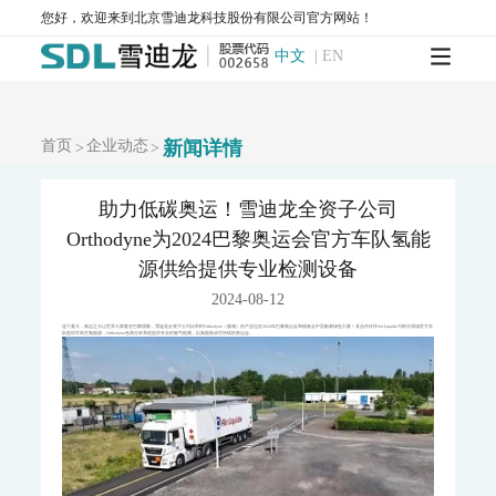
MODEL 2000-pH-水质在线自动监测仪
您好，欢迎来到北京雪迪龙科技股份有限公司官方网站！
水质特征因子在线分析仪
中文
|
EN
MODEL 9880-水质生物综合毒性在线监测仪
WQMS-900HM-水中多参数重金属（XRF）在线监测系统
智慧监测监管平台
首页
企业动态
新闻详情
>
>
大气污染防治决策支持平台
水污染防治决策支持平台
助力低碳奥运！雪迪龙全资子公司
城市环境应急指挥管理平台
Orthodyne为2024巴黎奥运会官方车队氢能
智能环境综合监控平台
源供给提供专业检测设备
区县智慧环保平台
园区安全环保应急一体化监管平台
2024-08-12
碳监测碳计量
这个夏天，奥运之火让世界大家庭在巴黎团聚，雪迪龙全资子公司比利时Orthodyne（傲领）的产品也在2024年巴黎奥运会和残奥会中贡献着绿色力量！其合作伙伴Air Liquide为部分现场官方车
队提供可再生氢能源，Orthodyne色谱分析系统提供专业的氢气检测，以氢能推动可持续的奥运会。
碳排放监测系统
SCS-900/900C GHG-智能碳排放在线计量监测系统
SCS-900M-船舶碳排放在线计量监测系统
温室气体监测系统
AQMS-900GHG-大气温室气体监测系统