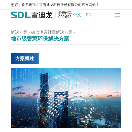
MODEL 3080GC-MS II-便携式气相色谱质谱联用仪
您好，欢迎来到北京雪迪龙科技股份有限公司官方网站！
MODEL 3080PM-便携式β射线颗粒物监测仪
中文
|
EN
MODEL 3080-便携式红外气体分析仪
MODEL 3080UV-便携式紫外气体分析仪
MODEL 3080FT-便携式傅里叶红外气体分析仪
解决方案
碳监测碳计量解决方案
>
>
MODEL 3080GC-NMHC-便携式气相色谱仪
地市级智慧环保解决方案
MODEL 3080Hg-便携式烟气汞分析仪
MODEL 3080OU-便携式恶臭分析仪
SDL 205-标准气发生器
手持式和便携式X射线荧光光谱仪
方案概述
服务中心
运维服务
环境咨询服务
检测服务
售后服务
新闻中心