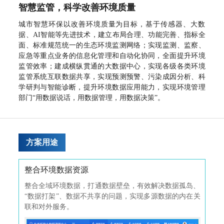
企业动态
智慧监管，科学改善环境质量
行业动态
城市智慧环保以改善环境质量为目标，基于传感器、大数
多媒体中心
据、AI智能等先进技术，建立布局合理、功能完善、指标全
面、标准规范统一的生态环境监测网络；实现监测、监察、
应急等重点业务的信息化管理和自动化协同，全面提升环境
投资者关系
监管效率；建成横纵贯通的大数据中心，实现各级各类环境
公司公告
监管系统互联数据共享，实现预测预警、污染成因分析、科
学研判与智能诊断，提升环境数据应用能力，实现环境管理
投资者保护
部门“用数据说话，用数据管理，用数据决策”。
股价行情
投资者问答
方案用途
关于我们
企业简介
整合环境数据资源
挂
资质荣誉
被动
整合全域环境数据，打通数据壁垒，有效解决数据孤岛、
依
联系我们
现一
“数据打架”、数据不共享的问题，实现多源数据的内在关
等
人才招聘
联和对外服务。
有