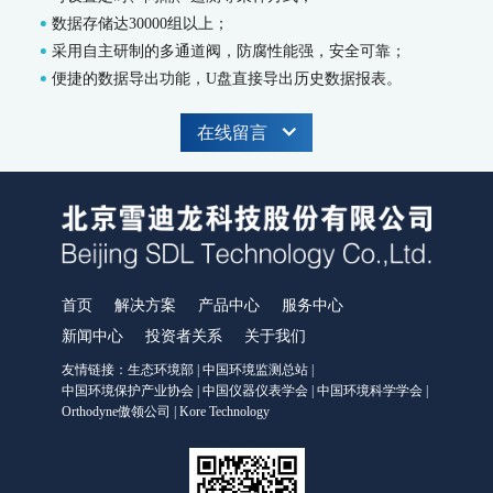
MODEL 9002-藻密度水质在线自动监测仪
数据存储达30000组以上；
污染源水质监测系统
采用自主研制的多通道阀，防腐性能强，安全可靠；
WWMS-900AI-数智化污染源水质在线监测系统
便捷的数据导出功能，U盘直接导出历史数据报表。
WWMS-900-污染源水质在线监测系统
MODEL 9810-化学需氧量（CODcr）水质在线自动监测仪
在线留言
MODEL 9820-氨氮水质在线自动监测仪
MODEL 9840-总磷水质在线自动监测仪
MODEL 9850-总氮水质在线自动监测仪
MODEL 2000-pH-水质在线自动监测仪
水质特征因子在线分析仪
MODEL 9880-水质生物综合毒性在线监测仪
WQMS-900HM-水中多参数重金属（XRF）在线监测系统
首页
解决方案
产品中心
服务中心
智慧监测监管平台
新闻中心
投资者关系
关于我们
友情链接：
生态环境部
|
中国环境监测总站
|
大气污染防治决策支持平台
中国环境保护产业协会
|
中国仪器仪表学会
|
中国环境科学学会
|
水污染防治决策支持平台
Orthodyne傲领公司
|
Kore Technology
城市环境应急指挥管理平台
智能环境综合监控平台
区县智慧环保平台