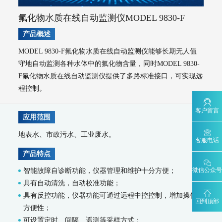
大气VOCs监测系统
氟化物水质在线自动监测仪MODEL 9830-F
AQMS-900VI/VII-环境空气非甲烷总烃在线监测系统
产品概述
AQMS-900VC-环境空气挥发性有机物在线监测系统
AQMS-900VF-环境空气甲醛在线监测系统
MODEL 9830-F氟化物水质在线自动监测仪能够长期无人值
AQMS-900TOFMS-多通道飞行时间质谱在线监测系统
守地自动监测各种水体中的氟化物含量，同时MODEL 9830-
大气走航监测车
F氟化物水质在线自动监测仪提供了多路标准接口，可实现远
MCS-900A-大气复合污染走航监测车
程控制。
水环境监测
地表水监测系统
客户留言
应用范围
WQMS-900AI-数智化水质在线监测系统
地表水、市政污水、工业废水。
WQMS-900-固定式水质自动监测系统
客服电话
WQMS-900E-简易式水质自动监测系统
产品特点
WQMS-900S-小型式水质自动监测系统
WQMS-900F-浮标式水质自动监测系统
WCS-900W-水质移动监测系统
微信公众号
智能故障自诊断功能，仪器管理和维护十分方便；
MODEL 9811-高锰酸盐指数水质在线自动监测仪
具有自动清洗，自动校准功能；
MODEL 9870-水质自动采样器
具有反控功能，仪器功能可通过远程中控控制，增加操作
MODEL 2000-五参数水质在线自动监测仪
回到顶部
方便性；
MODEL 9001-叶绿素a水质在线自动监测仪
可设置定时、间隔、遥测等采样方式；