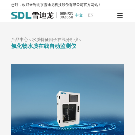
AQMS-900-环境空气质量连续自动监测系统
您好，欢迎来到北京雪迪龙科技股份有限公司官方网站！
AQMS-900S-小型环境空气质量自动监测系统
中文
|
EN
AQMS-900CL-环境空气臭氧（化学发光法）自动监测系统
MODEL 2430-高精度光散射法环境空气颗粒物监测仪
SDL 1006-颗粒物全流程校验系统
AQMS-900HM-环境空气颗粒物元素成分自动监测系统
产品中心
水质特征因子在线分析仪
>
>
AQMS-900C-PM₂.₅-颗粒物PM₂.₅监测仪
氟化物水质在线自动监测仪
AQMS-900C-PM₁₀-颗粒物PM₁₀监测仪
T1100-紫外荧光法二氧化硫分析仪
T1100-H₂S-紫外荧光法硫化氢分析仪
T1200-化学发光法氮氧化物分析仪
T1200-NH₃-化学发光法氨气分析仪
T1200-NOy-NOy分析仪
T1300-气体滤波相关红外吸收法一氧化碳分析仪
T1400-紫外吸收法臭氧分析仪
T1700-动态校准仪
M1001-零气发生器
大气网格化监测系统
AQMS-1100-微型环境空气质量监测系统
AQMS-900C-PM₂.₅-户外型颗粒物PM₂.₅自动监测系统
AQMS-900C-PM₁₀-户外型颗粒物PM₁₀自动监测系统
MODEL 2130-扬尘在线监测系统
AQMS-1100OU-恶臭自动监测系统
MODEL 2630-II-环境噪声自动监测仪
MODEL 2630-环境噪声自动监测仪
AQMS-900TE-交通污染溯源在线监测系统