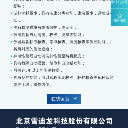
微信公众号
MODEL 9880-水质生物综合毒性在线监测仪
影响；
WQMS-900HM-水中多参数重金属（XRF）在线监测系统
试剂消耗量少，具有洗废分离功能，废液量少，运营成本
回到顶部
低；
智慧监测监管平台
消解检测模块有防溅保护，更安全；
大气污染防治决策支持平台
仪器具备自动清洗、校准、测量等功能；
水污染防治决策支持平台
仪器具备标液核查、零点核查、跨度核查等质控功能，并
城市环境应急指挥管理平台
具有对应的质控通道；
智能环境综合监控平台
掉电恢复后自动清洗并恢复至待机状态；
区县智慧环保平台
具有故障自动报警、复位和自诊断功能；
园区安全环保应急一体化监管平台
可保存3年以上的历史数据；
碳监测碳计量
具有反控功能，可以远程实现校准、标样核查等多种智能
碳排放监测系统
质控手段，操作方便。
SCS-900/900C GHG-智能碳排放在线计量监测系统
SCS-900M-船舶碳排放在线计量监测系统
在线留言
温室气体监测系统
AQMS-900GHG-大气温室气体监测系统
AQMS-1100GHG-微型温室气体监测仪
T1320-气体滤波相关红外吸收法二氧化碳分析仪