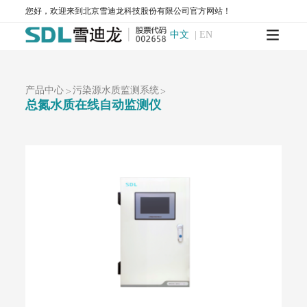
T1200-NOy-NOy分析仪
T1300-气体滤波相关红外吸收法一氧化碳分析仪
您好，欢迎来到北京雪迪龙科技股份有限公司官方网站！
T1400-紫外吸收法臭氧分析仪
T1700-动态校准仪
M1001-零气发生器
中文
|
EN
大气网格化监测系统
AQMS-1100-微型环境空气质量监测系统
AQMS-900C-PM₂.₅-户外型颗粒物PM₂.₅自动监测系统
AQMS-900C-PM₁₀-户外型颗粒物PM₁₀自动监测系统
产品中心
污染源水质监测系统
>
>
总氮水质在线自动监测仪
MODEL 2130-扬尘在线监测系统
AQMS-1100OU-恶臭自动监测系统
MODEL 2630-II-环境噪声自动监测仪
MODEL 2630-环境噪声自动监测仪
AQMS-900TE-交通污染溯源在线监测系统
大气VOCs监测系统
AQMS-900VI/VII-环境空气非甲烷总烃在线监测系统
AQMS-900VC-环境空气挥发性有机物在线监测系统
AQMS-900VF-环境空气甲醛在线监测系统
AQMS-900TOFMS-多通道飞行时间质谱在线监测系统
大气走航监测车
MCS-900A-大气复合污染走航监测车
水环境监测
地表水监测系统