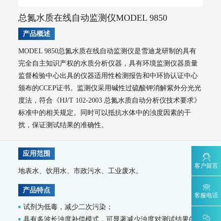
WQMS-900AI-数智化水质在线监测系统
总氮水质在线自动监测仪MODEL 9850
WQMS-900-固定式水质自动监测系统
产品概述
WQMS-900E-简易式水质自动监测系统
WQMS-900S-小型式水质自动监测系统
MODEL 9850总氮水质在线自动监测仪是雪迪龙研制的具有
WQMS-900F-浮标式水质自动监测系统
WCS-900W-水质移动监测系统
完全自主知识产权的水质分析仪器，具有环境监测仪器质量
MODEL 9811-高锰酸盐指数水质在线自动监测仪
监督检验中心出具的仪器适用性检测报告和中环协认证中心
MODEL 9870-水质自动采样器
颁布的CCEP证书。监测仪采用碱性过硫酸钾消解紫外分光光
MODEL 2000-五参数水质在线自动监测仪
度法，符合《HJ/T 102-2003 总氮水质自动分析仪技术要求》
MODEL 9001-叶绿素a水质在线自动监测仪
MODEL 9002-藻密度水质在线自动监测仪
标准中的相关规定。同时可以抵抗水体中的浊度因素的干
污染源水质监测系统
扰，保证测试结果的准确性。
WWMS-900AI-数智化污染源水质在线监测系统
WWMS-900-污染源水质在线监测系统
应用范围
MODEL 9810-化学需氧量（CODcr）水质在线自动监测仪
客户留言
地表水、饮用水、市政污水、工业废水。
MODEL 9820-氨氮水质在线自动监测仪
MODEL 9840-总磷水质在线自动监测仪
产品特点
MODEL 9850-总氮水质在线自动监测仪
客服电话
MODEL 2000-pH-水质在线自动监测仪
试剂为低毒，减少二次污染；
水质特征因子在线分析仪
具有多波长浊度补偿模式，可显著减少浊度对测试结果的