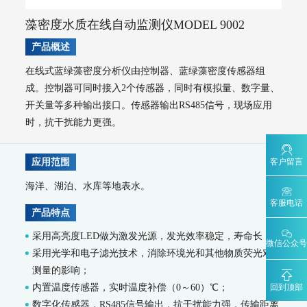
AQMS-900VI/VII-环境空气非甲烷总烃在线监测系统
藻密度水质在线自动监测仪MODEL 9002
AQMS-900VC-环境空气挥发性有机物在线监测系统
AQMS-900VF-环境空气甲醛在线监测系统
产品概述
AQMS-900TOFMS-多通道飞行时间质谱在线监测系统
在线式蓝绿藻密度分析仪由控制器、蓝绿藻密度传感器组
大气走航监测车
成。控制器可同时接入2个传感器，同时有模拟量、数字量、
MCS-900A-大气复合污染走航监测车
开关量等多种输出接口。传感器输出RS485信号，现场应用
水环境监测
时，抗干扰能力更强。
地表水监测系统
WQMS-900AI-数智化水质在线监测系统
客户留言
应用范围
WQMS-900-固定式水质自动监测系统
海洋、湖泊、水库等地表水。
WQMS-900E-简易式水质自动监测系统
WQMS-900S-小型式水质自动监测系统
客服电话
产品特点
WQMS-900F-浮标式水质自动监测系统
WCS-900W-水质移动监测系统
MODEL 9811-高锰酸盐指数水质在线自动监测仪
采用高亮度LED做为激发光源，发光效率稳定，寿命长；
微信公众号
MODEL 9870-水质自动采样器
采用光学和电子滤光技术，消除环境光和其他物质荧光对
MODEL 2000-五参数水质在线自动监测仪
测量的影响；
MODEL 9001-叶绿素a水质在线自动监测仪
回到顶部
内置温度传感器，实时温度补偿（0～60）℃；
MODEL 9002-藻密度水质在线自动监测仪
数字化传感器，RS485信号输出，抗干扰能力强，传输距离
污染源水质监测系统