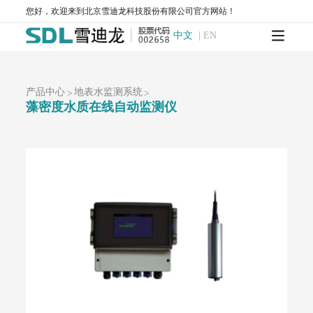
AQMS-900S-小型环境空气质量自动监测系统
您好，欢迎来到北京雪迪龙科技股份有限公司官方网站！
AQMS-900CL-环境空气臭氧（化学发光法）自动监测系统
中文
|
EN
MODEL 2430-高精度光散射法环境空气颗粒物监测仪
SDL 1006-颗粒物全流程校验系统
AQMS-900HM-环境空气颗粒物元素成分自动监测系统
AQMS-900C-PM₂.₅-颗粒物PM₂.₅监测仪
产品中心
地表水监测系统
>
>
AQMS-900C-PM₁₀-颗粒物PM₁₀监测仪
藻密度水质在线自动监测仪
T1100-紫外荧光法二氧化硫分析仪
T1100-H₂S-紫外荧光法硫化氢分析仪
T1200-化学发光法氮氧化物分析仪
T1200-NH₃-化学发光法氨气分析仪
T1200-NOy-NOy分析仪
T1300-气体滤波相关红外吸收法一氧化碳分析仪
T1400-紫外吸收法臭氧分析仪
T1700-动态校准仪
M1001-零气发生器
大气网格化监测系统
AQMS-1100-微型环境空气质量监测系统
AQMS-900C-PM₂.₅-户外型颗粒物PM₂.₅自动监测系统
AQMS-900C-PM₁₀-户外型颗粒物PM₁₀自动监测系统
MODEL 2130-扬尘在线监测系统
AQMS-1100OU-恶臭自动监测系统
MODEL 2630-II-环境噪声自动监测仪
MODEL 2630-环境噪声自动监测仪
AQMS-900TE-交通污染溯源在线监测系统
大气VOCs监测系统