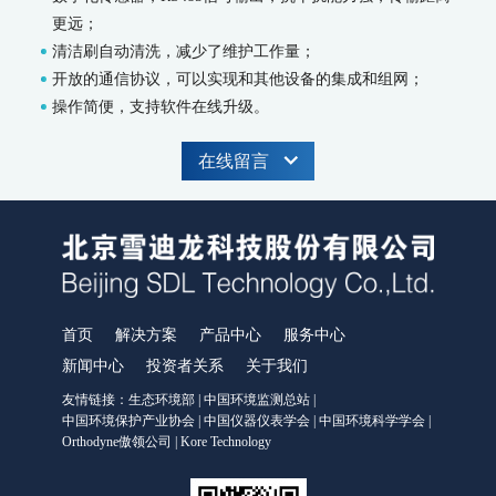
更远；
WWMS-900AI-数智化污染源水质在线监测系统
清洁刷自动清洗，减少了维护工作量；
WWMS-900-污染源水质在线监测系统
开放的通信协议，可以实现和其他设备的集成和组网；
MODEL 9810-化学需氧量（CODcr）水质在线自动监测仪
操作简便，支持软件在线升级。
MODEL 9820-氨氮水质在线自动监测仪
MODEL 9840-总磷水质在线自动监测仪
MODEL 9850-总氮水质在线自动监测仪
在线留言
MODEL 2000-pH-水质在线自动监测仪
水质特征因子在线分析仪
MODEL 9880-水质生物综合毒性在线监测仪
WQMS-900HM-水中多参数重金属（XRF）在线监测系统
智慧监测监管平台
首页
解决方案
产品中心
服务中心
大气污染防治决策支持平台
新闻中心
投资者关系
关于我们
水污染防治决策支持平台
城市环境应急指挥管理平台
友情链接：
生态环境部
|
中国环境监测总站
|
智能环境综合监控平台
中国环境保护产业协会
|
中国仪器仪表学会
|
中国环境科学学会
|
Orthodyne傲领公司
|
Kore Technology
区县智慧环保平台
园区安全环保应急一体化监管平台