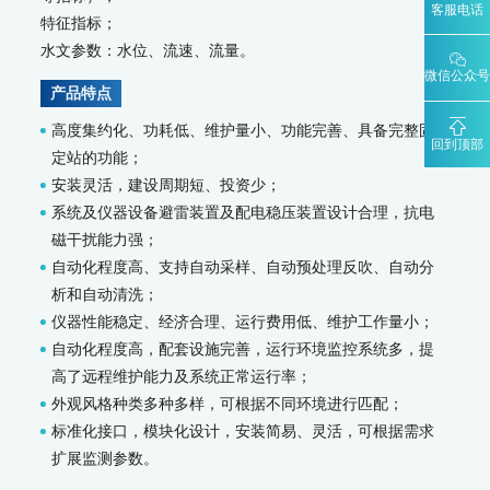
客服电话
水污染防治决策支持平台
特征指标；
城市环境应急指挥管理平台
水文参数：水位、流速、流量。
智能环境综合监控平台
微信公众号
区县智慧环保平台
产品特点
园区安全环保应急一体化监管平台
高度集约化、功耗低、维护量小、功能完善、具备完整固
回到顶部
碳监测碳计量
定站的功能；
碳排放监测系统
安装灵活，建设周期短、投资少；
系统及仪器设备避雷装置及配电稳压装置设计合理，抗电
SCS-900/900C GHG-智能碳排放在线计量监测系统
SCS-900M-船舶碳排放在线计量监测系统
磁干扰能力强；
温室气体监测系统
自动化程度高、支持自动采样、自动预处理反吹、自动分
析和自动清洗；
AQMS-900GHG-大气温室气体监测系统
AQMS-1100GHG-微型温室气体监测仪
仪器性能稳定、经济合理、运行费用低、维护工作量小；
T1320-气体滤波相关红外吸收法二氧化碳分析仪
自动化程度高，配套设施完善，运行环境监控系统多，提
碳计量数据管理系统
高了远程维护能力及系统正常运行率；
外观风格种类多种多样，可根据不同环境进行匹配；
MODEL 2051-数字可信认证终端
MODEL 2052-碳排放计量数据管理终端
标准化接口，模块化设计，安装简易、灵活，可根据需求
KYS-2000-CCER项目碳计量专用智能数据管理系统
扩展监测参数。
碳监测碳计量管理平台