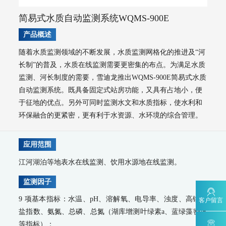
MODEL 9811-高锰酸盐指数水质在线自动监测仪
简易式水质自动监测系统WQMS-900E
MODEL 9870-水质自动采样器
MODEL 2000-五参数水质在线自动监测仪
产品概述
MODEL 9001-叶绿素a水质在线自动监测仪
MODEL 9002-藻密度水质在线自动监测仪
随着水质监测领域的不断发展，水质监测网格化的推进及“河
污染源水质监测系统
长制”的普及，水质在线监测需要更密集的布点。为满足水质
监测、河长制度的需要，雪迪龙推出WQMS-900E简易式水质
WWMS-900AI-数智化污染源水质在线监测系统
自动监测系统。既具备固定式站房功能，又具有占地小，便
WWMS-900-污染源水质在线监测系统
MODEL 9810-化学需氧量（CODcr）水质在线自动监测仪
于征地的优点。另外可同时监测水文和水质指标，使水利和
MODEL 9820-氨氮水质在线自动监测仪
环保融合的更紧密，更有利于水资源、水环境的综合管理。
MODEL 9840-总磷水质在线自动监测仪
MODEL 9850-总氮水质在线自动监测仪
应用范围
MODEL 2000-pH-水质在线自动监测仪
水质特征因子在线分析仪
江河湖泊等地表水在线监测、饮用水源地在线监测。
MODEL 9880-水质生物综合毒性在线监测仪
监测因子
WQMS-900HM-水中多参数重金属（XRF）在线监测系统
9 项基本指标：水温、pH、溶解氧、电导率、浊度、高锰酸
客户留言
智慧监测监管平台
盐指数、氨氮、总磷、总氮（湖库增测叶绿素a、蓝绿藻密度
大气污染防治决策支持平台
等指标）；