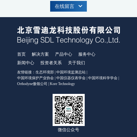
碳账户管理平台
CCER碳减排量核算系统
在线留言
工业过程分析
MODEL 6000系列色谱分析仪
MODEL 6000Ex-防爆工业气相色谱仪
MODEL 6000-色谱分析仪
MODEL 1080系列气体分析仪
MODEL 1080-红外分析仪
MODEL 1080-UV-紫外分析仪
MODEL 1080-PO-磁氧分析仪
MODEL 1080-TCH-热导分析仪
首页
解决方案
产品中心
服务中心
MODEL 1080-EO-微量氧分析仪
MODEL 1080-TM-微量水分析仪
新闻中心
投资者关系
关于我们
MODEL 4030系列激光分析仪
友情链接：
生态环境部
|
中国环境监测总站
|
MODEL 4030Ex-激光气体分析仪
中国环境保护产业协会
|
中国仪器仪表学会
|
中国环境科学学会
|
ORTHODYNE色谱分析仪
Orthodyne傲领公司
|
Kore Technology
FID500/600系列-色谱分析仪
DID500/600系列-色谱分析仪
TCD-500-热导检测器色谱仪
DID/AR系列-氩离子化色谱仪-ppm
FID系列-火焰离子化+甲烷转换器色谱仪-ppb-ppm
FID系列-ORTHOPure HDID-ppt-ppb-ppm
ORTHODYNE气体分析仪
IR8000-红外分析仪
OPM8000-磁氧分析仪
TCD8000-热导分析仪
微信公众号
OZR8000-微量氧分析仪
THC8000-总碳氢分析仪
AZ8000-微量氮分析仪