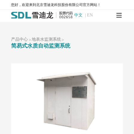
AQMS-900C-PM₁₀-户外型颗粒物PM₁₀自动监测系统
您好，欢迎来到北京雪迪龙科技股份有限公司官方网站！
MODEL 2130-扬尘在线监测系统
AQMS-1100OU-恶臭自动监测系统
MODEL 2630-II-环境噪声自动监测仪
中文
|
EN
MODEL 2630-环境噪声自动监测仪
AQMS-900TE-交通污染溯源在线监测系统
大气VOCs监测系统
产品中心
地表水监测系统
>
>
AQMS-900VI/VII-环境空气非甲烷总烃在线监测系统
简易式水质自动监测系统
AQMS-900VC-环境空气挥发性有机物在线监测系统
AQMS-900VF-环境空气甲醛在线监测系统
AQMS-900TOFMS-多通道飞行时间质谱在线监测系统
大气走航监测车
MCS-900A-大气复合污染走航监测车
水环境监测
地表水监测系统
WQMS-900AI-数智化水质在线监测系统
WQMS-900-固定式水质自动监测系统
WQMS-900E-简易式水质自动监测系统
WQMS-900S-小型式水质自动监测系统
WQMS-900F-浮标式水质自动监测系统
WCS-900W-水质移动监测系统