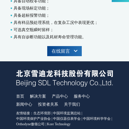
WWMS-900AI-数智化污染源水质在线监测系统
具备自动校零功能；
WWMS-900-污染源水质在线监测系统
具备现场标定功能；
MODEL 9810-化学需氧量（CODcr）水质在线自动监测仪
具备超标报警功能；
MODEL 9820-氨氮水质在线自动监测仪
具有样品预处理系统，在复杂工况中表现更优；
MODEL 9840-总磷水质在线自动监测仪
可选真空瓶瞬时留样；
MODEL 9850-总氮水质在线自动监测仪
具有自诊断功能以及耗材寿命管理功能。
MODEL 2000-pH-水质在线自动监测仪
水质特征因子在线分析仪
在线留言
MODEL 9880-水质生物综合毒性在线监测仪
WQMS-900HM-水中多参数重金属（XRF）在线监测系统
智慧监测监管平台
大气污染防治决策支持平台
水污染防治决策支持平台
城市环境应急指挥管理平台
首页
解决方案
产品中心
服务中心
智能环境综合监控平台
新闻中心
投资者关系
关于我们
区县智慧环保平台
园区安全环保应急一体化监管平台
友情链接：
生态环境部
|
中国环境监测总站
|
中国环境保护产业协会
|
中国仪器仪表学会
|
中国环境科学学会
|
碳监测碳计量
Orthodyne傲领公司
|
Kore Technology