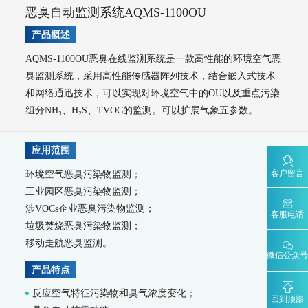
AQMS-900VC-环境空气挥发性有机物在线监测系统
恶臭自动监测系统AQMS-1100OU
AQMS-900VF-环境空气甲醛在线监测系统
产品概述
AQMS-900TOFMS-多通道飞行时间质谱在线监测系统
大气走航监测车
AQMS-1100OU恶臭在线监测系统是一款高性能的环境空气恶
MCS-900A-大气复合污染走航监测车
臭监测系统，采用高性能传感器阵列技术，结合嵌入式技术
和网络通迅技术，可以实现对环境空气中的OU以及重点污染
水环境监测
组分NH₃、H₂S、TVOC的监测。可以扩展气象五参数。
地表水监测系统
WQMS-900AI-数智化水质在线监测系统
WQMS-900-固定式水质自动监测系统
应用范围
WQMS-900E-简易式水质自动监测系统
客户留言
环境空气恶臭污染物监测；
WQMS-900S-小型式水质自动监测系统
工业园区恶臭污染物监测；
WQMS-900F-浮标式水质自动监测系统
WCS-900W-水质移动监测系统
涉VOCs企业恶臭污染物监测；
MODEL 9811-高锰酸盐指数水质在线自动监测仪
客服电话
MODEL 9870-水质自动采样器
垃圾焚烧恶臭污染物监测；
MODEL 2000-五参数水质在线自动监测仪
移动走航恶臭监测。
MODEL 9001-叶绿素a水质在线自动监测仪
微信公众号
产品特点
MODEL 9002-藻密度水质在线自动监测仪
污染源水质监测系统
反应空气特征污染物和臭气浓度变化；
回到顶部