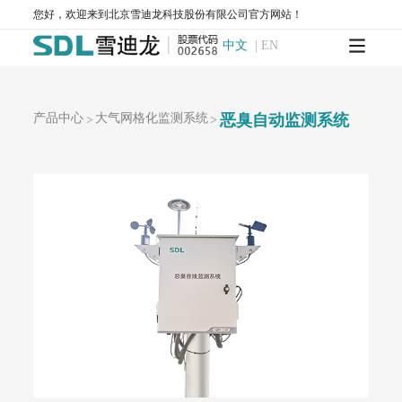
您好，欢迎来到北京雪迪龙科技股份有限公司官方网站！
MODEL 2430-高精度光散射法环境空气颗粒物监测仪
SDL 1006-颗粒物全流程校验系统
中文
|
EN
AQMS-900HM-环境空气颗粒物元素成分自动监测系统
AQMS-900C-PM₂.₅-颗粒物PM₂.₅监测仪
AQMS-900C-PM₁₀-颗粒物PM₁₀监测仪
产品中心
大气网格化监测系统
T1100-紫外荧光法二氧化硫分析仪
T1100-H₂S-紫外荧光法硫化氢分析仪
恶臭自动监测系统
>
>
T1200-化学发光法氮氧化物分析仪
T1200-NH₃-化学发光法氨气分析仪
T1200-NOy-NOy分析仪
T1300-气体滤波相关红外吸收法一氧化碳分析仪
T1400-紫外吸收法臭氧分析仪
T1700-动态校准仪
M1001-零气发生器
大气网格化监测系统
AQMS-1100-微型环境空气质量监测系统
AQMS-900C-PM₂.₅-户外型颗粒物PM₂.₅自动监测系统
AQMS-900C-PM₁₀-户外型颗粒物PM₁₀自动监测系统
MODEL 2130-扬尘在线监测系统
AQMS-1100OU-恶臭自动监测系统
MODEL 2630-II-环境噪声自动监测仪
MODEL 2630-环境噪声自动监测仪
AQMS-900TE-交通污染溯源在线监测系统
大气VOCs监测系统
AQMS-900VI/VII-环境空气非甲烷总烃在线监测系统