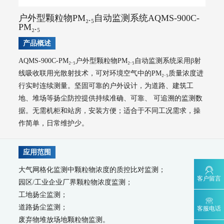
WQMS-900-固定式水质自动监测系统
WQMS-900E-简易式水质自动监测系统
户外型颗粒物PM₂.₅自动监测系统AQMS-900C-
WQMS-900S-小型式水质自动监测系统
PM₂.₅
WQMS-900F-浮标式水质自动监测系统
WCS-900W-水质移动监测系统
产品概述
MODEL 9811-高锰酸盐指数水质在线自动监测仪
MODEL 9870-水质自动采样器
AQMS-900C-PM₂.₅户外型颗粒物PM₂.₅自动监测系统采用β射
MODEL 2000-五参数水质在线自动监测仪
线吸收联用光散射技术，可对环境空气中的PM₂.₅质量浓度进
MODEL 9001-叶绿素a水质在线自动监测仪
行实时连续测量。坚固可靠的户外设计，为道路、建筑工
MODEL 9002-藻密度水质在线自动监测仪
地、堆场等扬尘防控提供持续准确、可靠、 可追溯的监测数
污染源水质监测系统
据。无需机柜和站房，安装方便；适合于不同工况需求，操
WWMS-900AI-数智化污染源水质在线监测系统
作简单，日常维护少。
WWMS-900-污染源水质在线监测系统
MODEL 9810-化学需氧量（CODcr）水质在线自动监测仪
MODEL 9820-氨氮水质在线自动监测仪
应用范围
MODEL 9840-总磷水质在线自动监测仪
大气网格化监测中颗粒物浓度的质控比对监测；
MODEL 9850-总氮水质在线自动监测仪
客户留言
园区/工业企业厂界颗粒物浓度监测；
MODEL 2000-pH-水质在线自动监测仪
工地扬尘监测；
水质特征因子在线分析仪
道路扬尘监测；
客服电话
MODEL 9880-水质生物综合毒性在线监测仪
废弃物堆放场地颗粒物监测。
WQMS-900HM-水中多参数重金属（XRF）在线监测系统