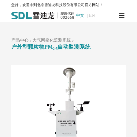
大气网格化监测系统
您好，欢迎来到北京雪迪龙科技股份有限公司官方网站！
AQMS-1100-微型环境空气质量监测系统
中文
|
EN
AQMS-900C-PM₂.₅-户外型颗粒物PM₂.₅自动监测系统
AQMS-900C-PM₁₀-户外型颗粒物PM₁₀自动监测系统
MODEL 2130-扬尘在线监测系统
AQMS-1100OU-恶臭自动监测系统
MODEL 2630-II-环境噪声自动监测仪
产品中心
大气网格化监测系统
>
>
户外型颗粒物PM₂.₅自动监测系统
MODEL 2630-环境噪声自动监测仪
AQMS-900TE-交通污染溯源在线监测系统
大气VOCs监测系统
AQMS-900VI/VII-环境空气非甲烷总烃在线监测系统
AQMS-900VC-环境空气挥发性有机物在线监测系统
AQMS-900VF-环境空气甲醛在线监测系统
AQMS-900TOFMS-多通道飞行时间质谱在线监测系统
大气走航监测车
MCS-900A-大气复合污染走航监测车
水环境监测
地表水监测系统
WQMS-900AI-数智化水质在线监测系统