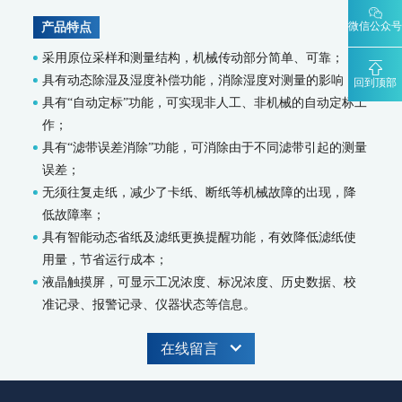
微信公众号
产品特点
智慧监测监管平台
采用原位采样和测量结构，机械传动部分简单、可靠；
大气污染防治决策支持平台
具有动态除湿及湿度补偿功能，消除湿度对测量的影响；
水污染防治决策支持平台
回到顶部
具有“自动定标”功能，可实现非人工、非机械的自动定标工
城市环境应急指挥管理平台
智能环境综合监控平台
作；
区县智慧环保平台
具有“滤带误差消除”功能，可消除由于不同滤带引起的测量
园区安全环保应急一体化监管平台
误差；
无须往复走纸，减少了卡纸、断纸等机械故障的出现，降
碳监测碳计量
低故障率；
碳排放监测系统
具有智能动态省纸及滤纸更换提醒功能，有效降低滤纸使
SCS-900/900C GHG-智能碳排放在线计量监测系统
用量，节省运行成本；
SCS-900M-船舶碳排放在线计量监测系统
液晶触摸屏，可显示工况浓度、标况浓度、历史数据、校
温室气体监测系统
准记录、报警记录、仪器状态等信息。
AQMS-900GHG-大气温室气体监测系统
AQMS-1100GHG-微型温室气体监测仪
在线留言
T1320-气体滤波相关红外吸收法二氧化碳分析仪
碳计量数据管理系统