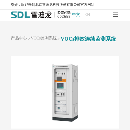
AQMS-900S-小型环境空气质量自动监测系统
您好，欢迎来到北京雪迪龙科技股份有限公司官方网站！
AQMS-900CL-环境空气臭氧（化学发光法）自动监测系统
MODEL 2430-高精度光散射法环境空气颗粒物监测仪
中文
|
EN
SDL 1006-颗粒物全流程校验系统
AQMS-900HM-环境空气颗粒物元素成分自动监测系统
AQMS-900C-PM₂.₅-颗粒物PM₂.₅监测仪
产品中心
VOCs监测系统
VOCs排放连续监测系统
>
>
AQMS-900C-PM₁₀-颗粒物PM₁₀监测仪
T1100-紫外荧光法二氧化硫分析仪
T1100-H₂S-紫外荧光法硫化氢分析仪
T1200-化学发光法氮氧化物分析仪
T1200-NH₃-化学发光法氨气分析仪
T1200-NOy-NOy分析仪
T1300-气体滤波相关红外吸收法一氧化碳分析仪
T1400-紫外吸收法臭氧分析仪
T1700-动态校准仪
M1001-零气发生器
大气网格化监测系统
AQMS-1100-微型环境空气质量监测系统
AQMS-900C-PM₂.₅-户外型颗粒物PM₂.₅自动监测系统
AQMS-900C-PM₁₀-户外型颗粒物PM₁₀自动监测系统
MODEL 2130-扬尘在线监测系统
AQMS-1100OU-恶臭自动监测系统
MODEL 2630-II-环境噪声自动监测仪
MODEL 2630-环境噪声自动监测仪
AQMS-900TE-交通污染溯源在线监测系统
大气VOCs监测系统