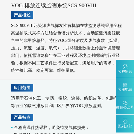
VOCs排放连续监测系统SCS-900VIII
AQMS-900VI/VII-环境空气非甲烷总烃在线监测系统
AQMS-900VC-环境空气挥发性有机物在线监测系统
产品概述
AQMS-900VF-环境空气甲醛在线监测系统
AQMS-900TOFMS-多通道飞行时间质谱在线监测系统
SCS-900VIII污染源废气挥发性有机物在线监测系统采用全程
大气走航监测车
高温抽取式采样方法结合色谱分析技术，自动监测污染源废
MCS-900A-大气复合污染走航监测车
气中的非甲烷总烃、特征VOCs组分浓度及废气参数（烟温、
压力、流速、湿度、氧气），并将测量数据上传至环境管理
水环境监测
部门。依托雪迪龙多年在工业过程及环境监测领域的行业经
地表水监测系统
验，根据不同工艺条件进行灵活配置，满足用户的需求，系
WQMS-900AI-数智化水质在线监测系统
统性价比高、稳定可靠、维护量低。
客户留言
WQMS-900-固定式水质自动监测系统
WQMS-900E-简易式水质自动监测系统
WQMS-900S-小型式水质自动监测系统
应用范围
客服电话
WQMS-900F-浮标式水质自动监测系统
WCS-900W-水质移动监测系统
适用于石油化工、制药、橡胶、涂装、纺织皮革、包装印刷
MODEL 9811-高锰酸盐指数水质在线自动监测仪
MODEL 9870-水质自动采样器
等行业的废气排放口和厂区厂界的VOCs排放监测。
微信公众号
MODEL 2000-五参数水质在线自动监测仪
产品特点
MODEL 9001-叶绿素a水质在线自动监测仪
MODEL 9002-藻密度水质在线自动监测仪
回到顶部
全程高温伴热采样，避免待测气体损失；
污染源水质监测系统