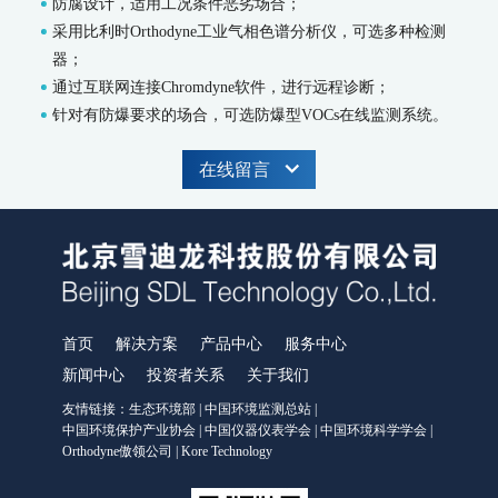
防腐设计，适用工况条件恶劣场合；
WWMS-900AI-数智化污染源水质在线监测系统
采用比利时Orthodyne工业气相色谱分析仪，可选多种检测
WWMS-900-污染源水质在线监测系统
器；
MODEL 9810-化学需氧量（CODcr）水质在线自动监测仪
通过互联网连接Chromdyne软件，进行远程诊断；
MODEL 9820-氨氮水质在线自动监测仪
针对有防爆要求的场合，可选防爆型VOCs在线监测系统。
MODEL 9840-总磷水质在线自动监测仪
MODEL 9850-总氮水质在线自动监测仪
在线留言
MODEL 2000-pH-水质在线自动监测仪
水质特征因子在线分析仪
MODEL 9880-水质生物综合毒性在线监测仪
WQMS-900HM-水中多参数重金属（XRF）在线监测系统
智慧监测监管平台
大气污染防治决策支持平台
首页
解决方案
产品中心
服务中心
水污染防治决策支持平台
新闻中心
投资者关系
关于我们
城市环境应急指挥管理平台
友情链接：
生态环境部
|
中国环境监测总站
|
智能环境综合监控平台
中国环境保护产业协会
|
中国仪器仪表学会
|
中国环境科学学会
|
区县智慧环保平台
Orthodyne傲领公司
|
Kore Technology
园区安全环保应急一体化监管平台