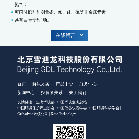
MODEL 9002-藻密度水质在线自动监测仪
氮气；
污染源水质监测系统
可同时识别和测量磷、氯、硅、硫等非金属元素；
具有国际专利1项。
WWMS-900AI-数智化污染源水质在线监测系统
WWMS-900-污染源水质在线监测系统
MODEL 9810-化学需氧量（CODcr）水质在线自动监测仪
在线留言
MODEL 9820-氨氮水质在线自动监测仪
MODEL 9840-总磷水质在线自动监测仪
MODEL 9850-总氮水质在线自动监测仪
MODEL 2000-pH-水质在线自动监测仪
水质特征因子在线分析仪
MODEL 9880-水质生物综合毒性在线监测仪
首页
解决方案
产品中心
服务中心
WQMS-900HM-水中多参数重金属（XRF）在线监测系统
新闻中心
投资者关系
关于我们
智慧监测监管平台
友情链接：
生态环境部
|
中国环境监测总站
|
大气污染防治决策支持平台
中国环境保护产业协会
|
中国仪器仪表学会
|
中国环境科学学会
|
Orthodyne傲领公司
|
Kore Technology
水污染防治决策支持平台
城市环境应急指挥管理平台
智能环境综合监控平台
区县智慧环保平台