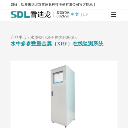
您好，欢迎来到北京雪迪龙科技股份有限公司官方网站！
AQMS-900-环境空气质量连续自动监测系统
AQMS-900S-小型环境空气质量自动监测系统
中文
|
EN
AQMS-900CL-环境空气臭氧（化学发光法）自动监测系统
MODEL 2430-高精度光散射法环境空气颗粒物监测仪
SDL 1006-颗粒物全流程校验系统
AQMS-900HM-环境空气颗粒物元素成分自动监测系统
产品中心
水质特征因子在线分析仪
>
>
水中多参数重金属（XRF）在线监测系统
AQMS-900C-PM₂.₅-颗粒物PM₂.₅监测仪
AQMS-900C-PM₁₀-颗粒物PM₁₀监测仪
T1100-紫外荧光法二氧化硫分析仪
T1100-H₂S-紫外荧光法硫化氢分析仪
T1200-化学发光法氮氧化物分析仪
T1200-NH₃-化学发光法氨气分析仪
T1200-NOy-NOy分析仪
T1300-气体滤波相关红外吸收法一氧化碳分析仪
T1400-紫外吸收法臭氧分析仪
T1700-动态校准仪
M1001-零气发生器
大气网格化监测系统
AQMS-1100-微型环境空气质量监测系统
AQMS-900C-PM₂.₅-户外型颗粒物PM₂.₅自动监测系统
AQMS-900C-PM₁₀-户外型颗粒物PM₁₀自动监测系统
MODEL 2130-扬尘在线监测系统
AQMS-1100OU-恶臭自动监测系统
MODEL 2630-II-环境噪声自动监测仪
MODEL 2630-环境噪声自动监测仪