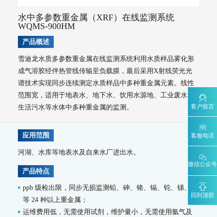
AQMS-900TE-交通污染溯源在线监测系统
大气VOCs监测系统
水中多参数重金属（XRF）在线监测系统
WQMS-900HM
AQMS-900VI/VII-环境空气非甲烷总烃在线监测系统
AQMS-900VC-环境空气挥发性有机物在线监测系统
产品概述
AQMS-900VF-环境空气甲醛在线监测系统
雪迪龙水质多参数重金属在线监测系统利用水质样品雾化形
AQMS-900TOFMS-多通道飞行时间质谱在线监测系统
大气走航监测车
成气溶胶经伴热管线传输至负载膜，最后采用X射线荧光光
MCS-900A-大气复合污染走航监测车
谱技术实现同步连续测定水质样品中多种重金属元素。线性
范围宽，适用于地表水、地下水、饮用水源地、工业废水、
水环境监测
客户留言
生活污水等水体中多种重金属的监测。
地表水监测系统
WQMS-900AI-数智化水质在线监测系统
应用范围
客服电话
WQMS-900-固定式水质自动监测系统
WQMS-900E-简易式水质自动监测系统
河湖、水库等地表水及自来水厂进出水。
WQMS-900S-小型式水质自动监测系统
微信公众号
WQMS-900F-浮标式水质自动监测系统
WCS-900W-水质移动监测系统
产品特点
MODEL 9811-高锰酸盐指数水质在线自动监测仪
ppb 级检出限，同步无损监测铅、砷、铬、镉、铊、锑、镍
MODEL 9870-水质自动采样器
回到顶部
等 24 种以上重金属；
MODEL 2000-五参数水质在线自动监测仪
MODEL 9001-叶绿素a水质在线自动监测仪
运维费用低，无需使用试剂，维护量小，无需使用氩气及